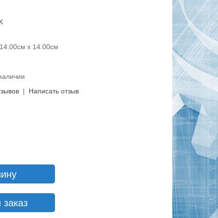
К
14.00см x 14.00см
 наличии
тзывов
|
Написать отзыв
зину
 заказ