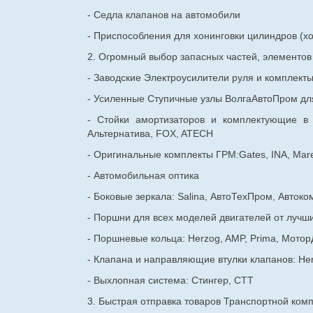
- Седла клапанов на автомобили
- Приспособления для хонинговки цилиндров (хо
2. Огромный выбор запасных частей, элементо
- Заводские Электроусилители руля и комплект
- Усиленные Ступичные узлы ВолгаАвтоПром для
- Стойки амортизаторов и комплектующие в
Альтернатива, FOX, ATECH
- Оригинальные комплекты ГРМ:Gates, INA, Mare
- Автомобильная оптика
- Боковые зеркала: Salina, АвтоТехПром, Автоко
- Поршни для всех моделей двигателей от лучши
- Поршневые кольца: Herzog, AMP, Prima, Мотор
- Клапана и направляющие втулки клапанов: He
- Выхлопная система: Стингер, СТТ
3. Быстрая отправка товаров Транспортной ком