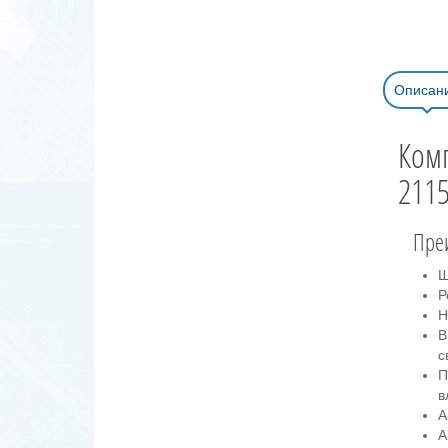
Описан
Комп
2115
Пре
Ш
Р
Н
В
с
П
в
А
А