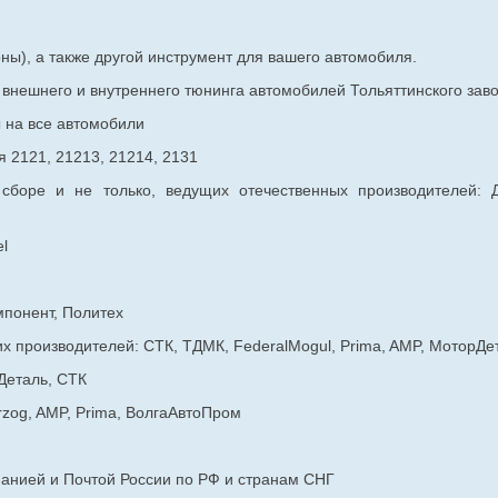
ны), а также другой инструмент для вашего автомобиля.
в внешнего и внутреннего тюнинга автомобилей Тольяттинского з
ы на все автомобили
 2121, 21213, 21214, 2131
 сборе и не только, ведущих отечественных производителей:
l
мпонент, Политех
х производителей: СТК, ТДМК, FederalMogul, Prima, AMP, МоторДе
Деталь, СТК
rzog, AMP, Prima, ВолгаАвтоПром
панией и Почтой России по РФ и странам СНГ