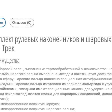
ие
Отзывов (0)
лект рулевых наконечников и шаровых 
 Трек
имущества
аровой палец выполнен из термообработанной высококачественно
езьба шарового пальца выполнена методом накатки, этим достигает
а сферу шарового пальца нанесена специальная антифрикционная
кладыш шарового пальца изготовлен из полиформальдегида с ул
войствами, вкладыши имеют специальные канавки для удержания с
од чехол закладывается смазка для шарнирных соединений, доп
лаги);
нтикоррозионное покрытие корпуса;
нтикоррозионное покрытие шарового пальца;