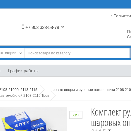
г. Тольятт
+7 903 333-58-78
Пн
Сб
категории
ы
График работы
2108-21099, 2113-2115
Шаровые опоры и рулевые наконечники 2108 2109
 автомобилей 2108-2115 Трек
Комплект р
хит
шаровых оп