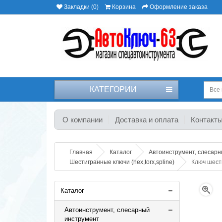
Закладки (0)
Корзина
Оформление заказа
КАТЕГОРИИ
Все 
О компании
Доставка и оплата
Контакт
Главная
Каталог
Автоинструмент, слесар
Шестигранные ключи (hex,torx,spline)
Ключ шест
Каталог
Автоинструмент, слесарный
инструмент