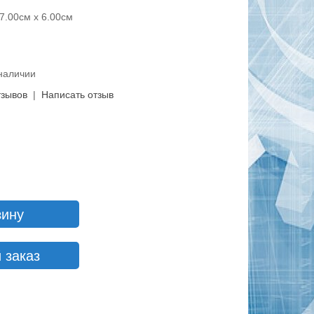
7.00см x 6.00см
 наличии
тзывов
|
Написать отзыв
зину
 заказ