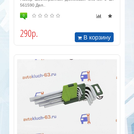
561590 Дел..
0
290р.
В корзину