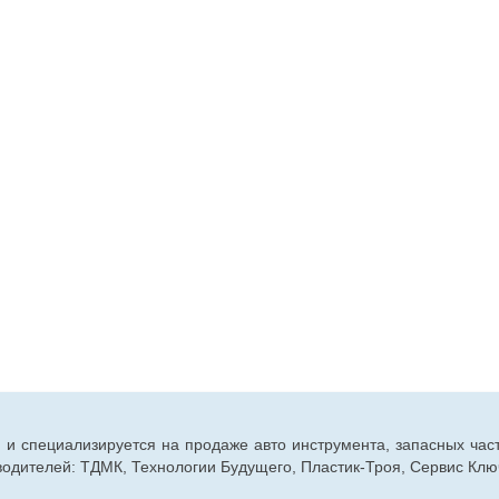
г. и специализируется на продаже авто инструмента, запасных час
дителей: ТДМК, Технологии Будущего, Пластик-Троя, Сервис Ключ