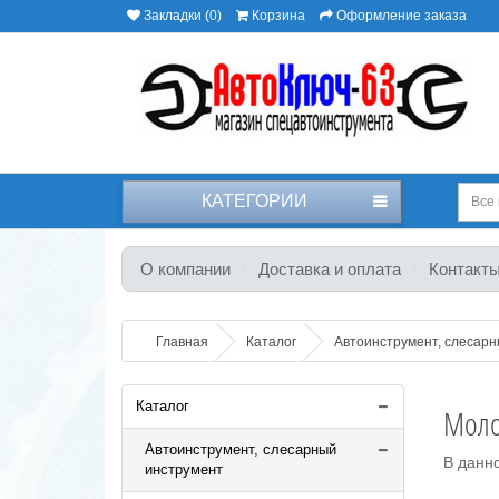
Закладки (0)
Корзина
Оформление заказа
КАТЕГОРИИ
Все 
О компании
Доставка и оплата
Контакт
Главная
Каталог
Автоинструмент, слесар
Каталог
Моло
Автоинструмент, слесарный
В данно
инструмент