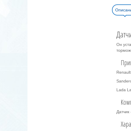
Описан
Датч
Он уст
тормож
При
Renault
Sander
Lada L
Ком
Датчик 
Хара