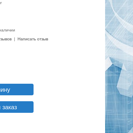
r
 наличии
тзывов
|
Написать отзыв
зину
 заказ