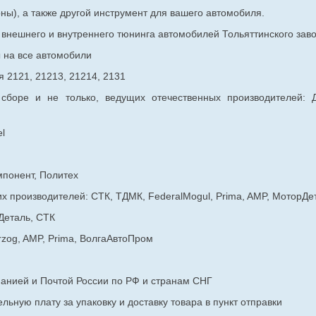
ны), а также другой инструмент для вашего автомобиля.
в внешнего и внутреннего тюнинга автомобилей Тольяттинского з
ы на все автомобили
 2121, 21213, 21214, 2131
 сборе и не только, ведущих отечественных производителей:
l
мпонент, Политех
х производителей: СТК, ТДМК, FederalMogul, Prima, AMP, МоторДе
Деталь, СТК
rzog, AMP, Prima, ВолгаАвтоПром
панией и Почтой России по РФ и странам СНГ
ьную плату за упаковку и доставку товара в пункт отправки