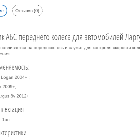
ие
Отзывов (0)
ик АБС переднего колеса для автомобилей Ларг
анавливается на переднюю ось и служит для контроля скорости кол
ения.
меняемость:
 Logan 2004+ ;
o 2009+;
argus 8v 2012+
плектация
- 1шт
ктеристики