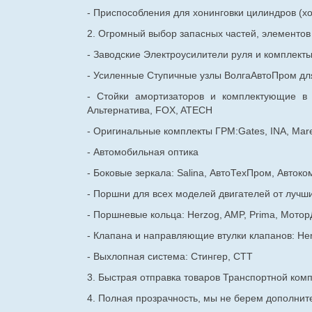
- Приспособления для хонинговки цилиндров (хо
2. Огромный выбор запасных частей, элементо
- Заводские Электроусилители руля и комплект
- Усиленные Ступичные узлы ВолгаАвтоПром для
- Стойки амортизаторов и комплектующие в
Альтернатива, FOX, ATECH
- Оригинальные комплекты ГРМ:Gates, INA, Mare
- Автомобильная оптика
- Боковые зеркала: Salina, АвтоТехПром, Автоко
- Поршни для всех моделей двигателей от лучши
- Поршневые кольца: Herzog, AMP, Prima, Мотор
- Клапана и направляющие втулки клапанов: He
- Выхлопная система: Стингер, СТТ
3. Быстрая отправка товаров Транспортной ком
4. Полная прозрачность, мы не берем дополнител