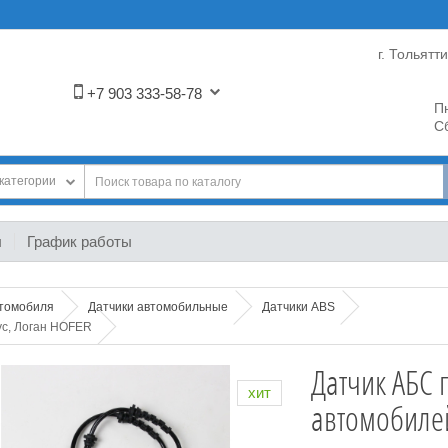
г. Тольятт
+7 903 333-58-78
Пн
Сб
категории
ы
График работы
втомобиля
Датчики автомобильные
Датчики ABS
ус, Логан HOFER
Датчик АБС 
хит
автомобилей