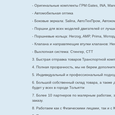
- Оригинальные комплекты ГРМ:Gates, INA, Mare
- Автомобильная оптика
- Боковые зеркала: Salina, АвтоТехПром, Автоко
- Поршни для всех моделей двигателей от лучши
- Поршневые кольца: Herzog, AMP, Prima, Мотор
- Клапана и направляющие втулки клапанов: He
- Выхлопная система: Стингер, СТТ
3. Быстрая отправка товаров Транспортной ком
4. Полная прозрачность, мы не берем дополнител
5. Индивидуальный и профессиональный подход 
6. Большой собственный склад товара, а также д
будет у всех в городе Тольятти
7. Более 10 партнеров по малярным работам, э
заказу.
8. Работаем как с Физическими лицами, так и 