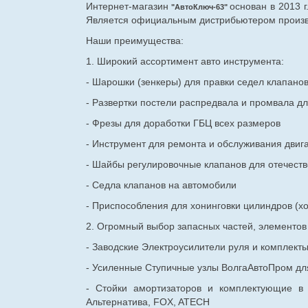
Интернет-магазин
основан в 2013 
"АвтоКлюч-63"
Является официальным дистрибьютером произво
Наши преимущества:
1. Широкий ассортимент авто инструмента:
- Шарошки (зенкеры) для правки седел клапано
- Развертки постели распредвала и промвала дл
- Фрезы для доработки ГБЦ всех размеров
- Инструмент для ремонта и обслуживания двиг
- Шайбы регулировочные клапанов для
отечест
- Седла клапанов на автомобили
- Приспособления для хонинговки цилиндров (хо
2. Огромный выбор запасных частей, элементо
- Заводские Электроусилители руля и комплект
- Усиленные Ступичные узлы ВолгаАвтоПром для
- Стойки амортизаторов и комплектующие в
Альтернатива, FOX, ATECH