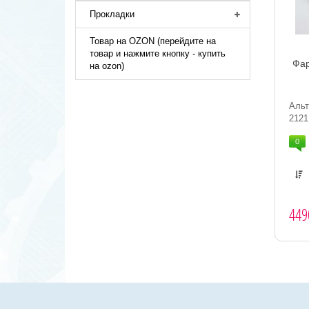
Прокладки
Товар на OZON (перейдите на
товар и нажмите кнопку - купить
Фар
на ozon)
Аль
2121
0
449