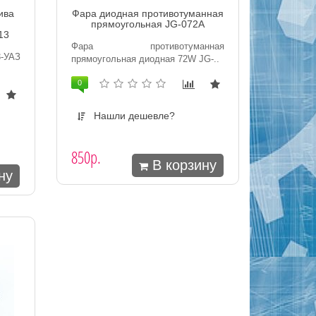
ива
Фара диодная противотуманная
прямоугольная JG-072A
13
Фара противотуманная
3-УАЗ
прямоугольная диодная 72W JG-..
0
Нашли дешевле?
850р.
В корзину
ну