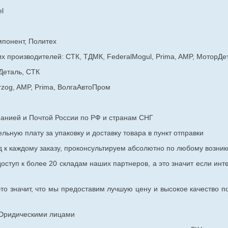
l
мпонент, Политех
х производителей: СТК, ТДМК, FederalMogul, Prima, AMP, МоторДе
Деталь, СТК
rzog, AMP, Prima, ВолгаАвтоПром
панией и Почтой России по РФ и странам СНГ
ьную плату за упаковку и доставку товара в пункт отправки
к каждому заказу, проконсультируем абсолютно по любому возник
оступ к более 20 складам наших партнеров, а это значит если инт
то значит, что мы предоставим лучшую цену и высокое качество п
с Юридическими лицами