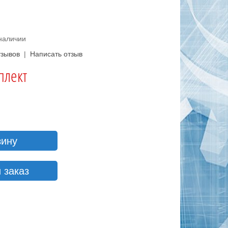
5
 наличии
тзывов
|
Написать отзыв
плект
зину
 заказ