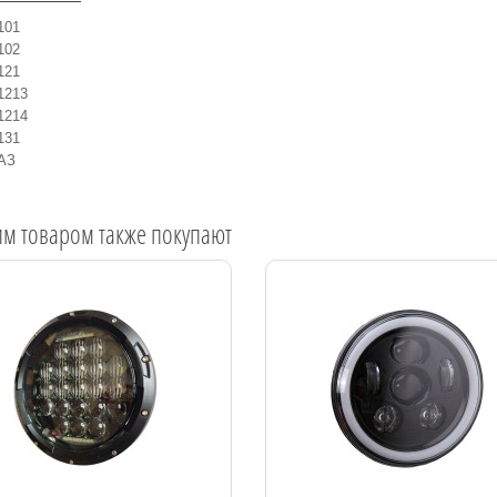
101
102
121
1213
1214
131
АЗ
им товаром также покупают