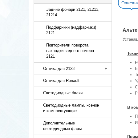
Описан
Задние фонари 2121, 21213,
21214
Подфарники (надфарники)
Альте
2121
Устанав
Повторители поворота,
накладки заднего номера
Техн
2121
Р
Б
Оптика для 2123
Т
Оптика для Renault
У
С
Светодиодные балки
Р
Светодиодные лампы, ксенон
В ко
и комплектующие
П
И
Дополнительные
светодиодные фары
Прим