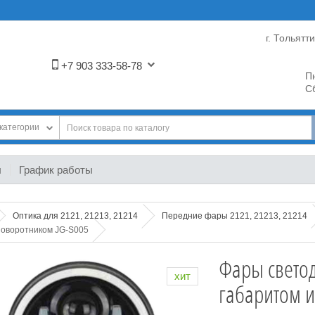
г. Тольятт
+7 903 333-58-78
Пн
Сб
категории
ы
График работы
Оптика для 2121, 21213, 21214
Передние фары 2121, 21213, 21214
поворотником JG-S005
Фары свето
хит
габаритом и