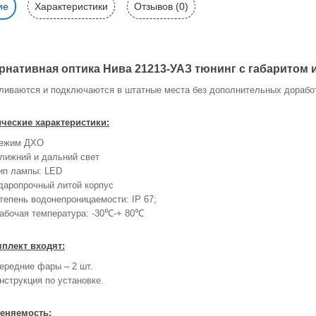
ие
Характеристики
Отзывов (0)
рнативная оптика Нива 21213-УАЗ тюнинг с габаритом 
ливаются и подключаются в штатные места без дополнительных дорабо
ические характеристики:
ежим ДХО
лижний и дальний свет
ип лампы: LED
даропрочный литой корпус
тепень водонепроницаемости: IP 67;
абочая температура: -30℃-+ 80℃
мплект входят:
ередние фары – 2 шт.
нструкция по установке.
еняемость: