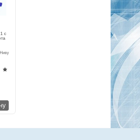
1 с
ета
Ниву
ну