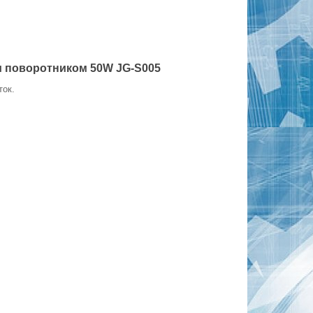
и поворотником 50W JG-S005
ток.