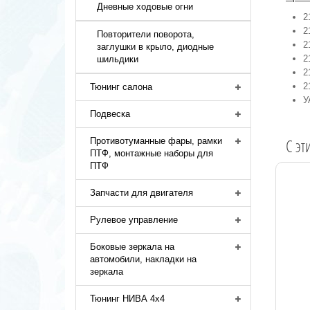
Дневные ходовые огни
2
2
Повторители поворота,
2
заглушки в крыло, диодные
2
шильдики
2
2
Тюнинг салона
У
Подвеска
C эт
Противотуманные фары, рамки
ПТФ, монтажные наборы для
ПТФ
Запчасти для двигателя
Рулевое управление
Боковые зеркала на
автомобили, накладки на
зеркала
Тюнинг НИВА 4х4