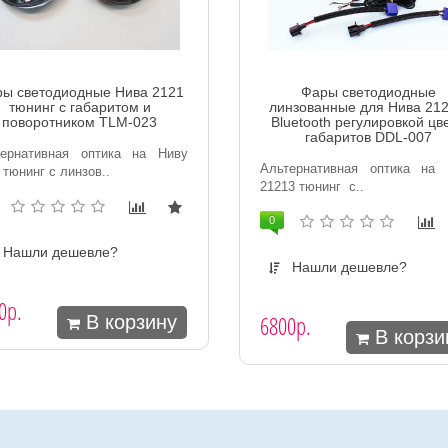
ы светодиодные Нива 2121
Фары светодиодные
тюнинг с габаритом и
линзованные для Нива 212
поворотником TLM-023
Bluetooth регулировкой цв
габаритов DDL-007
тернативная оптика на Ниву
Альтернативная оптика на 
 тюнинг с линзов..
21213 тюнинг с..
0
Нашли дешевле?
Нашли дешевле?
0р.
6800р.
В корзину
В корзи