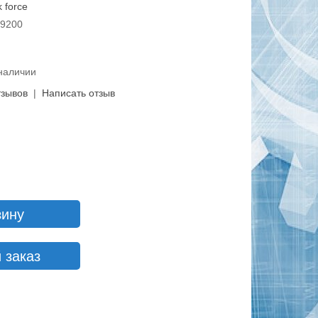
 force
09200
 наличии
тзывов
|
Написать отзыв
зину
 заказ