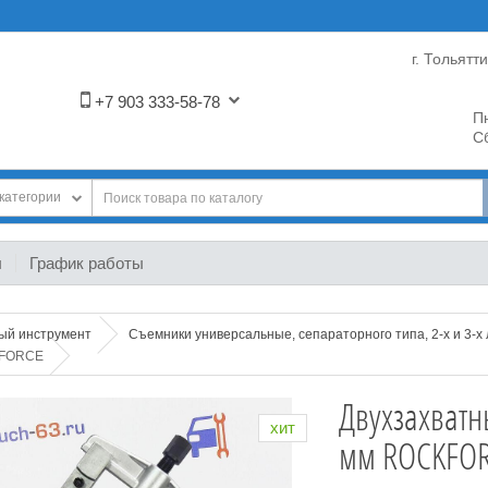
г. Тольятт
+7 903 333-58-78
Пн
Сб
категории
ы
График работы
ный инструмент
Съемники универсальные, сепараторного типа, 2-х и 3-х
KFORCE
Двухзахватн
хит
мм ROCKFO