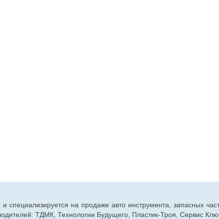
г. и специализируется на продаже авто инструмента, запасных час
дителей: ТДМК, Технологии Будущего, Пластик-Троя, Сервис Ключ