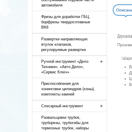
автомобиля
Описан
Фрезы для доработки ГБЦ,
борфрезы твердосплавные
ВК8
Двухзахв
Развертки направляющих
втулок клапанов,
Произв
регулируемые развертки
Габари
Ручной инструмент «Дело
В
Техники», «Авто Дело»,
«Сервис Ключ»
Д
Ш
Приспособления для
В
хонинговки цилиндров (хоны),
комплекты камней
Слесарный инструмент
Развальцовки трубок,
труборезы, трубогибы для
тормозных трубок, наборы