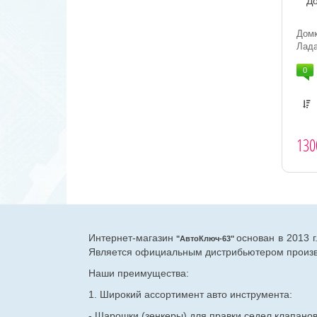
До
Домк
Лада
0
130
Интернет-магазин
основан в 2013 
"АвтоКлюч-63"
Является официальным дистрибьютером произво
Наши преимущества:
1. Широкий ассортимент авто инструмента:
- Шарошки (зенкеры) для правки седел клапано