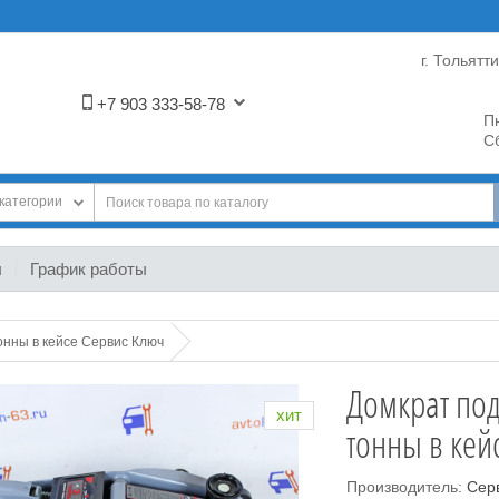
г. Тольятт
+7 903 333-58-78
Пн
Сб
категории
ы
График работы
онны в кейсе Сервис Ключ
Домкрат под
хит
тонны в кей
Производитель:
Сер