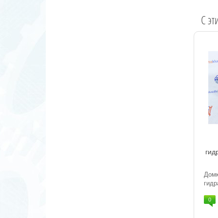
C эт
гид
До
гидр
0