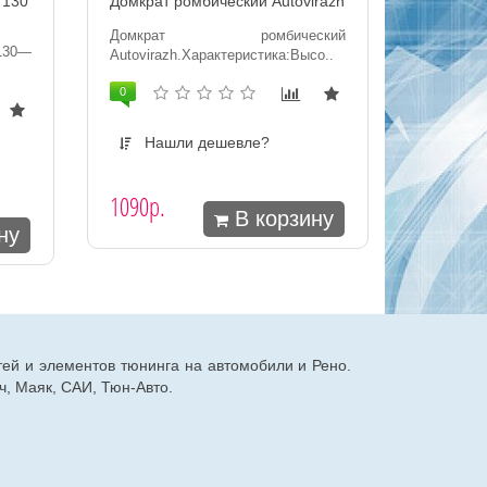
 130
Домкрат ромбический Autovirazh
Домкрат ромбический
130—
Autovirazh.Характеристика:Высо..
0
Нашли дешевле?
1090р.
В корзину
ну
тей и элементов тюнинга на автомобили и Рено.
, Маяк, САИ, Тюн-Авто.