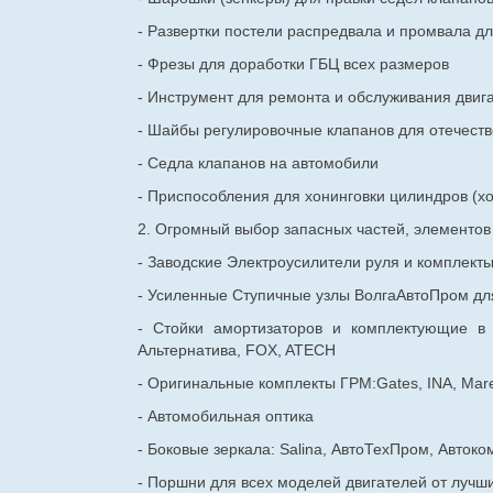
- Развертки постели распредвала и промвала дл
- Фрезы для доработки ГБЦ всех размеров
- Инструмент для ремонта и обслуживания двиг
- Шайбы регулировочные клапанов для
отечест
- Седла клапанов на автомобили
- Приспособления для хонинговки цилиндров (хо
2. Огромный выбор запасных частей, элементо
- Заводские Электроусилители руля и комплект
- Усиленные Ступичные узлы ВолгаАвтоПром для
- Стойки амортизаторов и комплектующие в
Альтернатива, FOX, ATECH
- Оригинальные комплекты ГРМ:Gates, INA, Mare
- Автомобильная оптика
- Боковые зеркала: Salina, АвтоТехПром, Автоко
- Поршни для всех моделей двигателей от лучши