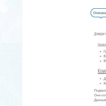
Описан
Домкрат 
Технич
Г
В
В
Ком
Д
К
Подкат
Они от
Данные