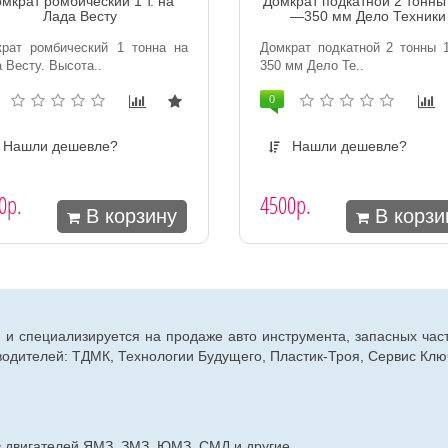
мкрат ромбический 1 т. на
Домкрат подкатной 2 тонны
Лада Весту
—350 мм Дело Техники
рат ромбический 1 тонна на
Домкрат подкатной 2 тонны 
 Весту. Высота..
350 мм Дело Те..
0
Нашли дешевле?
Нашли дешевле?
0р.
4500р.
В корзину
В корзи
г. и специализируется на продаже авто инструмента, запасных час
дителей: ТДМК, Технологии Будущего, Пластик-Троя, Сервис Ключ
в двигателей ЯМЗ, ЗМЗ, ЮМЗ, СМД и другие