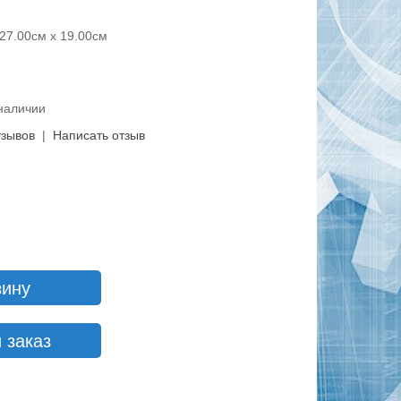
27.00см x 19.00см
 наличии
тзывов
|
Написать отзыв
зину
 заказ