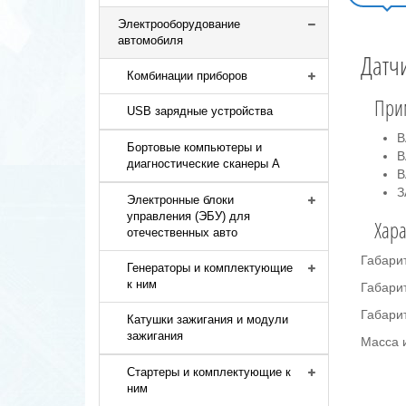
Электрооборудование
автомобиля
Датч
Комбинации приборов
При
USB зарядные устройства
В
Бортовые компьютеры и
В
диагностические сканеры A
В
З
Электронные блоки
управления (ЭБУ) для
Хара
отечественных авто
Габари
Генераторы и комплектующие
к ним
Габарит
Габарит
Катушки зажигания и модули
зажигания
Масса и
Стартеры и комплектующие к
ним