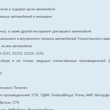
ателя и ходовой части автомобиля
венных
автомобилей и иномарок
ны), а также другой инструмент для вашего автомобиля.
в внешнего и внутреннего тюнинга автомобилей Тольяттинского з
ы на все автомобили
 2121, 21213, 21214, 2131
 сборе и не только, ведущих отечественных производителей:
l
мпонент, Политех
х производителей: СТК, ТДМК, FederalMogul, Prima, AMP, МоторДе
Деталь, СТК
rzog, AMP, Prima, ВолгаАвтоПром