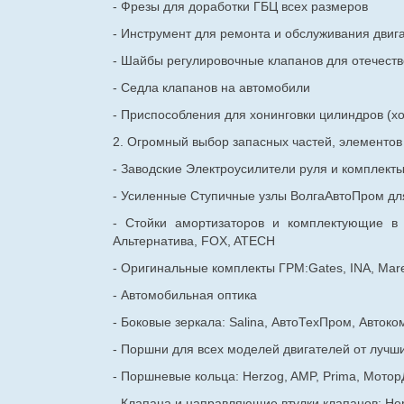
- Фрезы для доработки ГБЦ всех размеров
- Инструмент для ремонта и обслуживания двиг
- Шайбы регулировочные клапанов для
отечест
- Седла клапанов на автомобили
- Приспособления для хонинговки цилиндров (хо
2. Огромный выбор запасных частей, элементо
- Заводские Электроусилители руля и комплект
- Усиленные Ступичные узлы ВолгаАвтоПром для
- Стойки амортизаторов и комплектующие в
Альтернатива, FOX, ATECH
- Оригинальные комплекты ГРМ:Gates, INA, Mare
- Автомобильная оптика
- Боковые зеркала: Salina, АвтоТехПром, Автоко
- Поршни для всех моделей двигателей от лучши
- Поршневые кольца: Herzog, AMP, Prima, Мотор
- Клапана и направляющие втулки клапанов: He