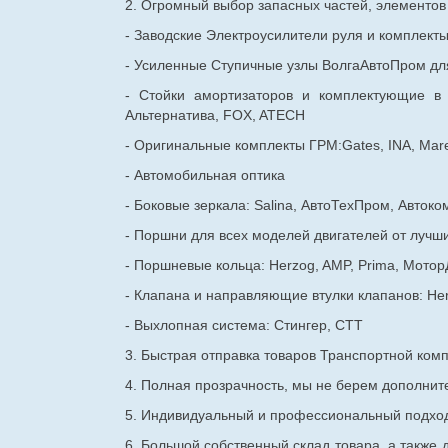
2. Огромный выбор запасных частей, элементо
- Заводские Электроусилители руля и комплект
- Усиленные Ступичные узлы ВолгаАвтоПром для
- Стойки амортизаторов и комплектующие в
Альтернатива, FOX, ATECH
- Оригинальные комплекты ГРМ:Gates, INA, Mare
- Автомобильная оптика
- Боковые зеркала: Salina, АвтоТехПром, Автоко
- Поршни для всех моделей двигателей от лучши
- Поршневые кольца: Herzog, AMP, Prima, Мотор
- Клапана и направляющие втулки клапанов: He
- Выхлопная система: Стингер, СТТ
3. Быстрая отправка товаров Транспортной ком
4. Полная прозрачность, мы не берем дополнител
5. Индивидуальный и профессиональный подход 
6. Большой собственный склад товара, а также д