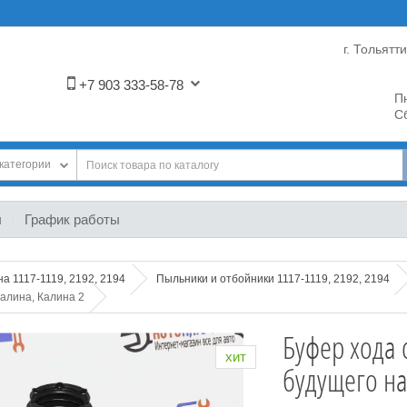
г. Тольятт
+7 903 333-58-78
Пн
Сб
категории
ы
График работы
на 1117-1119, 2192, 2194
Пыльники и отбойники 1117-1119, 2192, 2194
алина, Калина 2
Буфер хода 
хит
будущего на