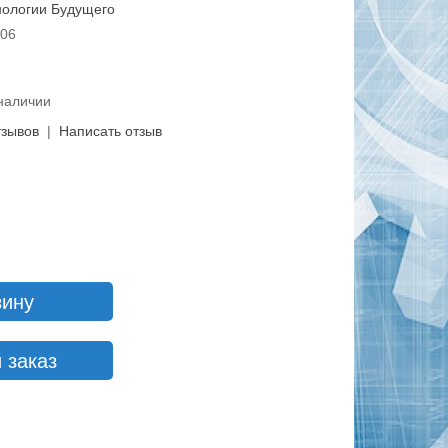
нологии Будущего
006
 наличии
тзывов
|
Написать отзыв
зину
 заказ