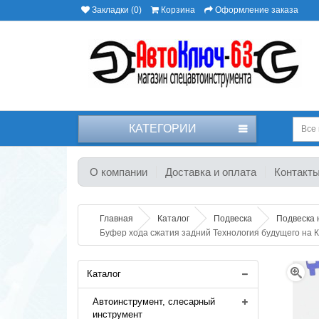
Закладки (0)
Корзина
Оформление заказа
КАТЕГОРИИ
Все 
О компании
Доставка и оплата
Контакт
Главная
Каталог
Подвеска
Подвеска 
Буфер хода сжатия задний Технология будущего на К
Каталог
Автоинструмент, слесарный
инструмент