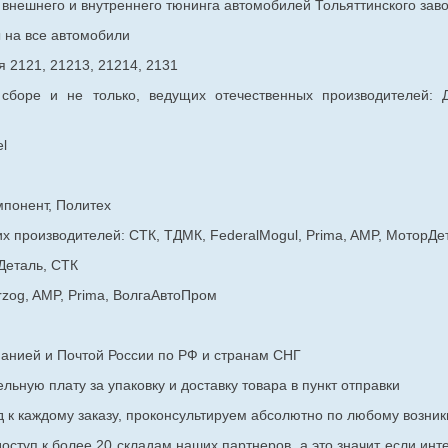
в внешнего и внутреннего тюнинга автомобилей Тольяттинского з
ы на все автомобили
 2121, 21213, 21214, 2131
 сборе и не только, ведущих отечественных производителей:
l
мпонент, Политех
х производителей: СТК, ТДМК, FederalMogul, Prima, AMP, МоторДе
Деталь, СТК
rzog, AMP, Prima, ВолгаАвтоПром
панией и Почтой России по РФ и странам СНГ
ьную плату за упаковку и доставку товара в пункт отправки
к каждому заказу, проконсультируем абсолютно по любому возник
оступ к более 20 складам наших партнеров, а это значит если инт