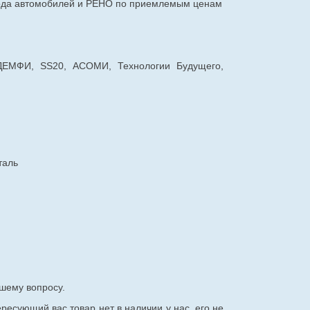
авода автомобилей и РЕНО по приемлемым ценам
 ДЕМФИ, SS20, АСОМИ, Технологии Будущего,
таль
шему вопросу.
ересующий вас товар нет в наличии у нас, его не