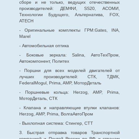
сборе и не только, ведущих отечественных
производителей: ДЕМФИ, SS20, АСОМИ,
Технологии Будущего, Альтернатива, FOX,
ATECH
- Оригинальные комплекты ГРМ:Gates, INA,
Marel
- Автомобильная оптика
- Боковые зеркала: Salina, АвтоТехПром,
Автокомпонент, Политех
- Поршни для всех моделей двигателей от
лучших производителей: СТК, ТДМК,
FederalMogul, Prima, AMP, МоторДеталь
- Поршневые кольца: Herzog, AMP, Prima,
МоторДеталь, СТК
- Клапана и направляющие втулки клапанов:
Herzog, AMP, Prima, ВолгаАвтоПром
- Выхлопная система: Стингер, СТТ
3. Быстрая отправка товаров Транспортной
компанией и Почтой России по РФ и странам