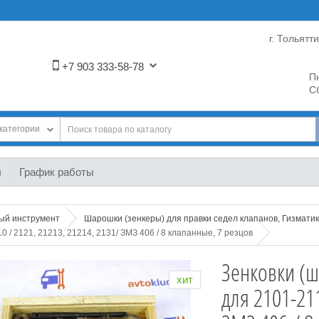
г. Тольятт
+7 903 333-58-78
Пн
Сб
категории
ы
График работы
ный инструмент
Шарошки (зенкеры) для правки седел клапанов, Гизматик
 / 2121, 21213, 21214, 2131/ ЗМЗ 406 / 8 клапанные, 7 резцов
Зенковки (ш
хит
для 2101-211