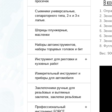
В ко
просечек
1. Опр
Съемники универсальные,
сепараторного типа, 2-х и 3-х
2. Зенк
лапые.
3. Зенк
4. Зенк
Шприцы плунжерные,
5. Зенк
масленки
6. Зенк
7. Зенк
Наборы автоинструментов,
8. Футл
наборы торцевых головок и бит
Вес: 90
Инструмент для рихтовки и
кузовных работ
Измерительный инструмент и
приборы для автомобиля
Заклепочники ручные для
резьбовых и вытяжных
заклепок, заклепки резьбовые
Профессиональный
инструмент FORCE