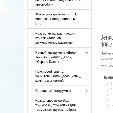
автомобиля
Фрезы для доработки ГБЦ,
борфрезы твердосплавные
ВК8
Развертки направляющих
Зенк
втулок клапанов,
406 /
регулируемые развертки
Ручной инструмент «Дело
Набор 
Техники», «Авто Дело»,
Вороне
«Сервис Ключ»
Количес
Приспособления для
хонинговки цилиндров (хоны),
Примен
комплекты камней
2
2
Слесарный инструмент
2
2
Развальцовки трубок,
З
труборезы, трубогибы для
тормозных трубок, наборы