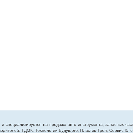
г. и специализируется на продаже авто инструмента, запасных час
дителей: ТДМК, Технологии Будущего, Пластик-Троя, Сервис Ключ