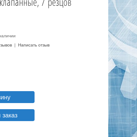
 клапанные, 7 резцов
И
 наличии
тзывов
|
Написать отзыв
зину
 заказ