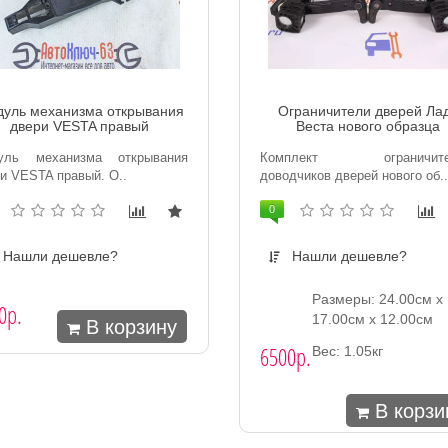
уль механизма открывания
Ограничители дверей Ла
двери VESTA правый
Веста нового образца
уль механизма открывания
Комплект ограничите
и VESTA правый. O..
доводчиков дверей нового об..
0
Нашли дешевле?
Нашли дешевле?
Размеры: 24.00см x
0р.
17.00см x 12.00см
В корзину
6500р.
Вес: 1.05кг
В корзи