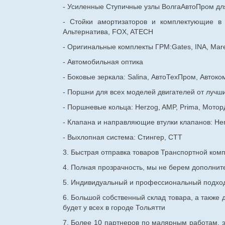
- Усиленные Ступичные узлы ВолгаАвтоПром для
- Стойки амортизаторов и комплектующие в
Альтернатива, FOX, ATECH
- Оригинальные комплекты ГРМ:Gates, INA, Mare
- Автомобильная оптика
- Боковые зеркала: Salina, АвтоТехПром, Автоко
- Поршни для всех моделей двигателей от лучши
- Поршневые кольца: Herzog, AMP, Prima, Мотор
- Клапана и направляющие втулки клапанов: He
- Выхлопная система: Стингер, СТТ
3. Быстрая отправка товаров Транспортной ком
4. Полная прозрачность, мы не берем дополнител
5. Индивидуальный и профессиональный подход 
6. Большой собственный склад товара, а также д
будет у всех в городе Тольятти
7. Более 10 партнеров по малярным работам, э