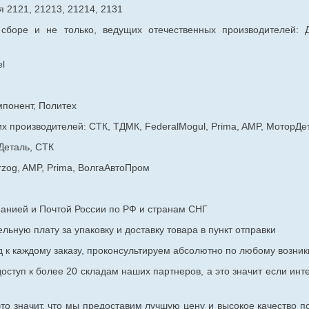
 2121, 21213, 21214, 2131
 сборе и не только, ведущих отечественных производителей:
l
мпонент, Политех
х производителей: СТК, ТДМК, FederalMogul, Prima, AMP, МоторДе
Деталь, СТК
rzog, AMP, Prima, ВолгаАвтоПром
панией и Почтой России по РФ и странам СНГ
ьную плату за упаковку и доставку товара в пункт отправки
к каждому заказу, проконсультируем абсолютно по любому возник
оступ к более 20 складам наших партнеров, а это значит если инт
то значит, что мы предоставим лучшую цену и высокое качество п