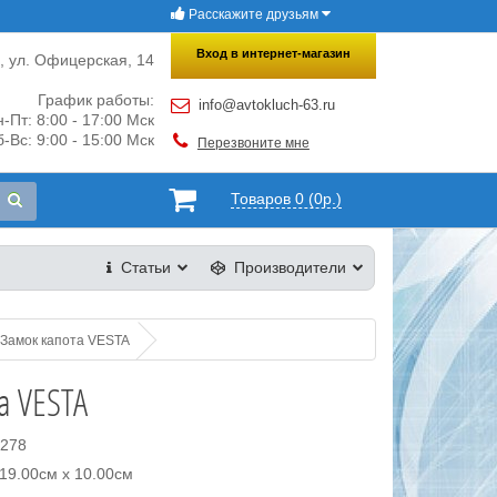
Расскажите друзьям
×
Закрыть
Вход в интернет-магазин
и, ул. Офицерская, 14
График работы:
info@avtokluch-63.ru
-Пт: 8:00 - 17:00 Мск
-Вс: 9:00 - 15:00 Мск
Перезвоните мне
Товаров 0 (0р.)
Статьи
Производители
Замок капота VESTA
а VESTA
8278
19.00см x 10.00см