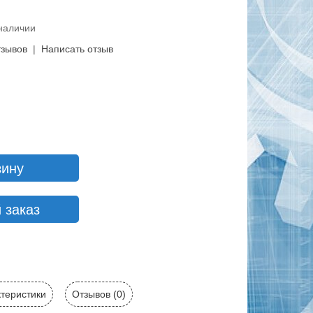
 наличии
тзывов
|
Написать отзыв
зину
 заказ
теристики
Отзывов (0)