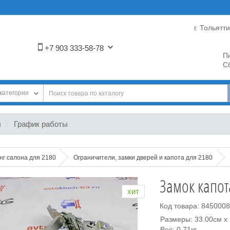
г. Тольятт
+7 903 333-58-78
Пн
Сб
категории
ы
График работы
нг салона для 2180
Ограничители, замки дверей и капота для 2180
Замок капот
хит
Код товара: 845000
Размеры: 33.00см x 
Вес: 0.71кг