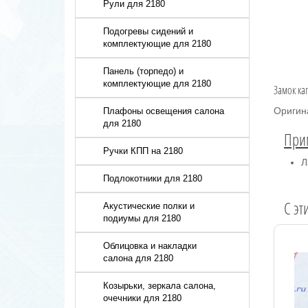
Рули для 2180
Подогревы сидений и
комплектующие для 2180
Панель (торпедо) и
комплектующие для 2180
Замок ка
Оригин
Плафоны освещения салона
для 2180
При
Ручки КПП на 2180
Л
Подлокотники для 2180
C эт
Акустические полки и
подиумы для 2180
Облицовка и накладки
салона для 2180
Козырьки, зеркала салона,
очечники для 2180