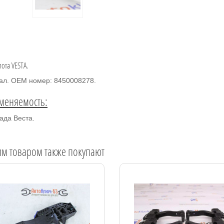
пота VESTA.
ал. OEM номер: 8450008278.
меняемость:
ада Веста.
им товаром также покупают