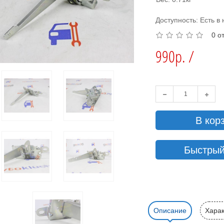
Доступность: Есть в
0 о
990р. /
В кор
Быстрый
Описание
Харак