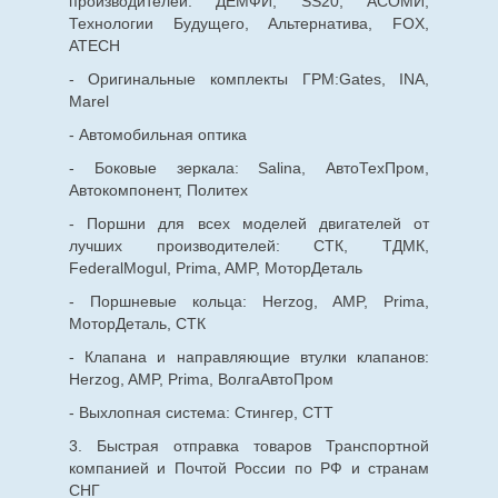
производителей: ДЕМФИ, SS20, АСОМИ,
Технологии Будущего, Альтернатива, FOX,
ATECH
- Оригинальные комплекты ГРМ:Gates, INA,
Marel
- Автомобильная оптика
- Боковые зеркала: Salina, АвтоТехПром,
Автокомпонент, Политех
- Поршни для всех моделей двигателей от
лучших производителей: СТК, ТДМК,
FederalMogul, Prima, AMP, МоторДеталь
- Поршневые кольца: Herzog, AMP, Prima,
МоторДеталь, СТК
- Клапана и направляющие втулки клапанов:
Herzog, AMP, Prima, ВолгаАвтоПром
- Выхлопная система: Стингер, СТТ
3. Быстрая отправка товаров Транспортной
компанией и Почтой России по РФ и странам
СНГ