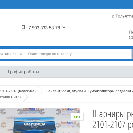
г. Тольятт
+7 903 333-58-78
Пн
Сб
категории
ы
График работы
2101-2107 (Классика)
Сайлентблоки, втулки и шумоизоляторы подвески 
резина Ситек
Шарниры ры
хит
2101-2107 р