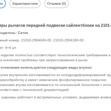
ие
Характеристики
Отзывов (0)
ры рычагов передней подвески сайлентблоки на 2101-
одитель: Ситек
жный номер: 21010-2904040-00, 21010-2904180-00.
т: 4+4 шт.
 изделие полностью соответствует технологическим требованиям и
а исключает проблемы при запрессовывании в рычаг.
готовления используются следующие виды втулок:
тулка внутренняя изготавливается из холоднодеформированной тру
ермообработку и имеет химическое фосфатированное покрытие;
езиновая втулка изготавливается по итальянской технологии с ис
оответствии с технической документацией.
 шарниры работают в экстремальных условиях, выдерживая всевоз