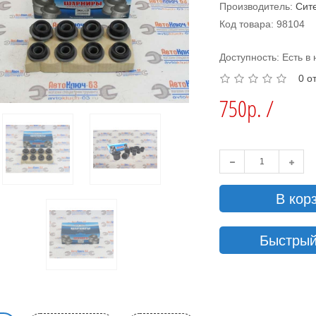
Производитель:
Сит
Код товара: 98104
Доступность: Есть в
0 о
750р. /
В кор
Быстрый