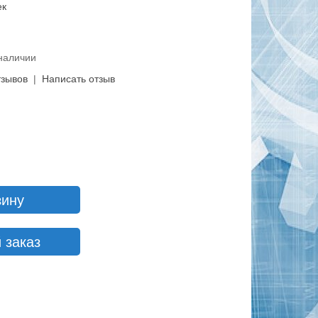
ек
 наличии
тзывов
|
Написать отзыв
зину
 заказ