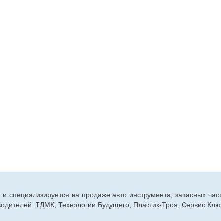
г. и специализируется на продаже авто инструмента, запасных час
дителей: ТДМК, Технологии Будущего, Пластик-Троя, Сервис Ключ