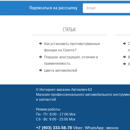
Подписаться на расссылку
СТАТЬИ
Как установить противотуманные
О
фонари на Гранте?
п
Поршни: конструкция, отличия и
В
применяемость.
К
Цвета автомобилей
© Интернет-магазин Автоключ-63
Магазин профессионального автомобильного инструмен
и запчастей
Режим работы:
Пн - Пт: 8:00 - 17:00 Мск
Сб - Вс: 9:00 - 15:00 Мск
+7 (903) 333-58-78
Viber; WhatsАpp; звонок