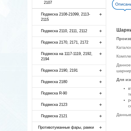
2107
Описан
Подвеска 2108-21099, 2113-
2115
Шарни
Подвеска 2110, 2111, 2112
Произв
Подвеска 2170, 2171, 2172
Катало
Подвеска на 1117-1119, 2192,
Комплек
2194
Данное
Подвеска 2190, 2191
шарнир
Для из
Подвеска 2180
в
Подвеска R-90
т
р
Подвеска 2123
с
Данные
Подвеска 2121
Противотуманные фары, рамки