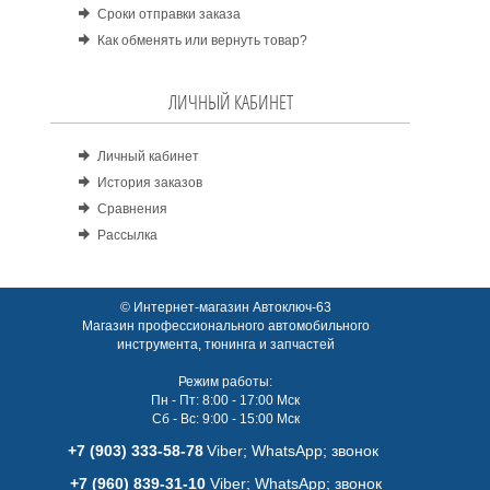
Сроки отправки заказа
Как обменять или вернуть товар?
ЛИЧНЫЙ КАБИНЕТ
Личный кабинет
История заказов
Сравнения
Рассылка
© Интернет-магазин Автоключ-63
Магазин профессионального автомобильного
инструмента, тюнинга и запчастей
Режим работы:
Пн - Пт: 8:00 - 17:00 Мск
Сб - Вс: 9:00 - 15:00 Мск
+7 (903) 333-58-78
Viber; WhatsАpp; звонок
+7 (960) 839-31-10
Viber; WhatsАpp; звонок