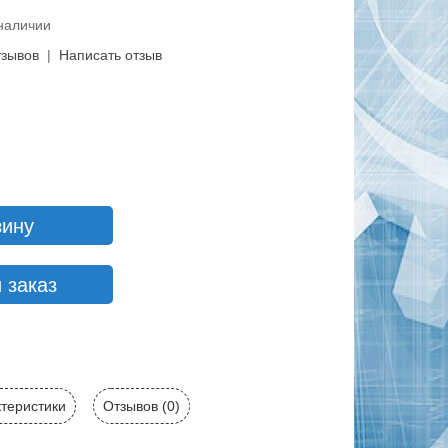
 наличии
тзывов
|
Написать отзыв
зину
 заказ
теристики
Отзывов (0)