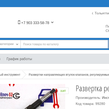
г. Тольятт
+7 903 333-58-78
Пн
Сб
категории
ы
График работы
ный инструмент
Развертки направляющих втулок клапанов, регулируемы
Развертка р
хит
Производитель:
Инс
Код товара: 99280