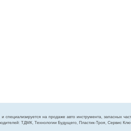
г. и специализируется на продаже авто инструмента, запасных час
дителей: ТДМК, Технологии Будущего, Пластик-Троя, Сервис Ключ