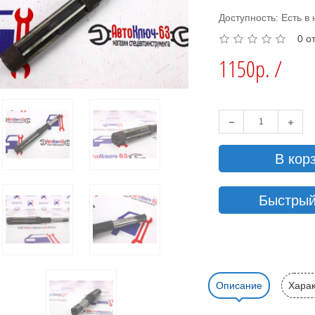
Доступность: Есть в
0 о
1150р. /
В кор
Быстрый
Описание
Харак