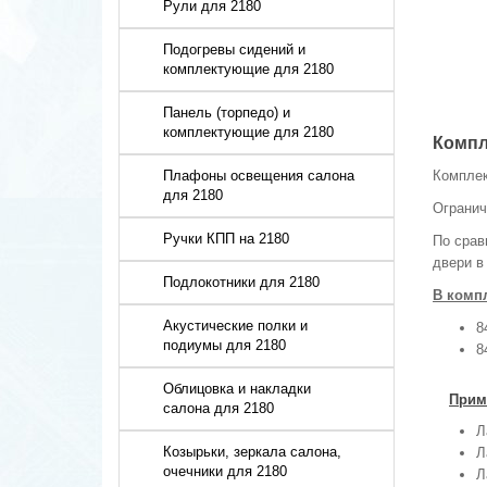
Рули для 2180
Подогревы сидений и
комплектующие для 2180
Панель (торпедо) и
комплектующие для 2180
Компл
Плафоны освещения салона
Комплек
для 2180
Огранич
Ручки КПП на 2180
По срав
двери в
Подлокотники для 2180
В компл
Акустические полки и
8
подиумы для 2180
8
Облицовка и накладки
Прим
салона для 2180
Л
Козырьки, зеркала салона,
Л
очечники для 2180
Л