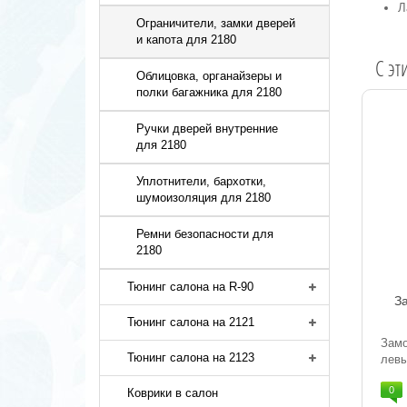
Л
Ограничители, замки дверей
и капота для 2180
C эт
Облицовка, органайзеры и
полки багажника для 2180
Ручки дверей внутренние
для 2180
Уплотнители, бархотки,
шумоизоляция для 2180
Ремни безопасности для
2180
Тюнинг салона на R-90
З
Тюнинг салона на 2121
Замо
Тюнинг салона на 2123
левы
0
Коврики в салон