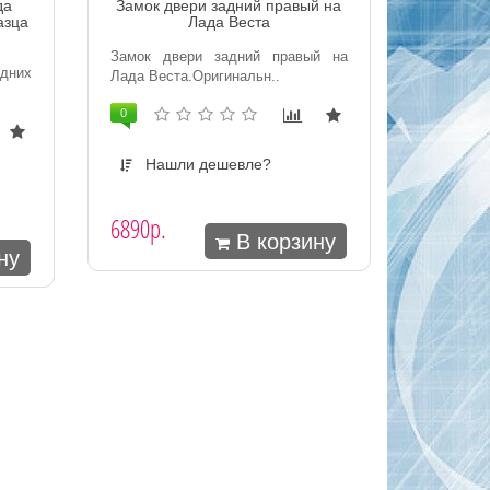
да
Замок двери задний правый на
азца
Лада Веста
Замок двери задний правый на
них
Лада Веста.Оригинальн..
0
Нашли дешевле?
6890р.
В корзину
ну