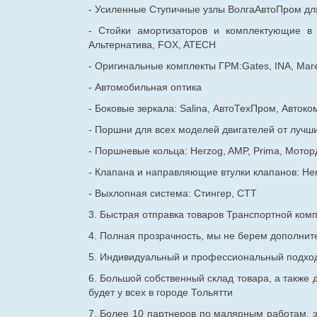
- Усиленные Ступичные узлы ВолгаАвтоПром для
- Стойки амортизаторов и комплектующие в
Альтернатива, FOX, ATECH
- Оригинальные комплекты ГРМ:Gates, INA, Mare
- Автомобильная оптика
- Боковые зеркала: Salina, АвтоТехПром, Автоко
- Поршни для всех моделей двигателей от лучши
- Поршневые кольца: Herzog, AMP, Prima, Мотор
- Клапана и направляющие втулки клапанов: He
- Выхлопная система: Стингер, СТТ
3. Быстрая отправка товаров Транспортной ком
4. Полная прозрачность, мы не берем дополнител
5. Индивидуальный и профессиональный подход 
6. Большой собственный склад товара, а также д
будет у всех в городе Тольятти
7. Более 10 партнеров по малярным работам, э