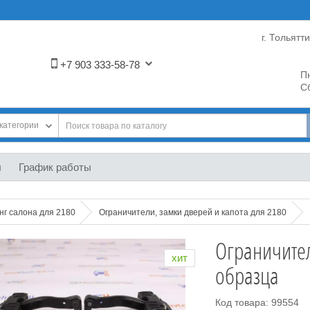
г. Тольятт
+7 903 333-58-78
Пн
Сб
категории
ы
График работы
нг салона для 2180
Ограничители, замки дверей и капота для 2180
Ограничител
хит
образца
Код товара: 99554