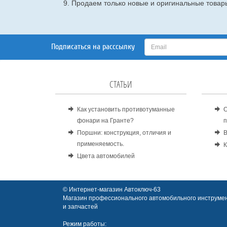
9. Продаем только новые и оригинальные товары
Подписаться на расссылку
СТАТЬИ
Как установить противотуманные
О
фонари на Гранте?
п
Поршни: конструкция, отличия и
В
применяемость.
К
Цвета автомобилей
© Интернет-магазин Автоключ-63
Магазин профессионального автомобильного инструмен
и запчастей
Режим работы: