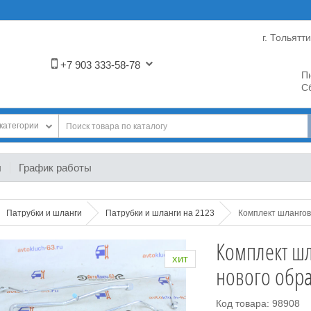
г. Тольятт
+7 903 333-58-78
Пн
Сб
категории
ы
График работы
Патрубки и шланги
Патрубки и шланги на 2123
Комплект шлангов
Комплект шл
хит
нового обра
Код товара: 98908