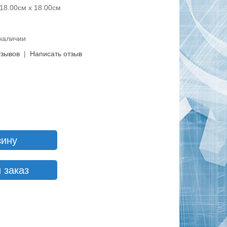
18.00см x 18.00см
 наличии
тзывов
|
Написать отзыв
зину
 заказ