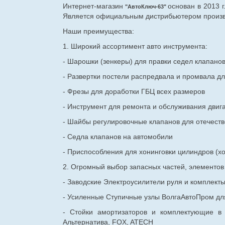
Интернет-магазин
основан в 2013 
"АвтоКлюч-63"
Является официальным дистрибьютером произво
Наши преимущества:
1. Широкий ассортимент авто инструмента:
- Шарошки (зенкеры) для правки седел клапано
- Развертки постели распредвала и промвала дл
- Фрезы для доработки ГБЦ всех размеров
- Инструмент для ремонта и обслуживания двиг
- Шайбы регулировочные клапанов для
отечест
- Седла клапанов на автомобили
- Приспособления для хонинговки цилиндров (хо
2. Огромный выбор запасных частей, элементо
- Заводские Электроусилители руля и комплект
- Усиленные Ступичные узлы ВолгаАвтоПром для
- Стойки амортизаторов и комплектующие в
Альтернатива, FOX, ATECH