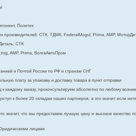
l
мпонент, Политех
х производителей: СТК, ТДМК, FederalMogul, Prima, AMP, МоторДе
Деталь, СТК
rzog, AMP, Prima, ВолгаАвтоПром
панией и Почтой России по РФ и странам СНГ
ьную плату за упаковку и доставку товара в пункт отправки
к каждому заказу, проконсультируем абсолютно по любому возник
оступ к более 20 складам наших партнеров, а это значит если инт
то значит, что мы предоставим лучшую цену и высокое качество п
с Юридическими лицами