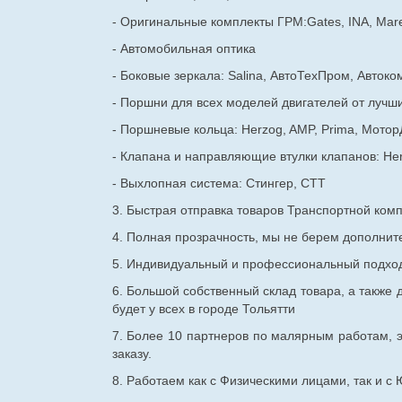
- Оригинальные комплекты ГРМ:Gates, INA, Mare
- Автомобильная оптика
- Боковые зеркала: Salina, АвтоТехПром, Автоко
- Поршни для всех моделей двигателей от лучши
- Поршневые кольца: Herzog, AMP, Prima, Мотор
- Клапана и направляющие втулки клапанов: He
- Выхлопная система: Стингер, СТТ
3. Быстрая отправка товаров Транспортной ком
4. Полная прозрачность, мы не берем дополнител
5. Индивидуальный и профессиональный подход 
6. Большой собственный склад товара, а также д
будет у всех в городе Тольятти
7. Более 10 партнеров по малярным работам, э
заказу.
8. Работаем как с Физическими лицами, так и 