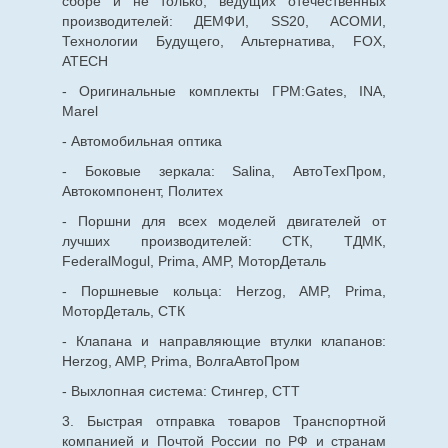
сборе и не только, ведущих отечественных
производителей: ДЕМФИ, SS20, АСОМИ,
Технологии Будущего, Альтернатива, FOX,
ATECH
- Оригинальные комплекты ГРМ:Gates, INA,
Marel
- Автомобильная оптика
- Боковые зеркала: Salina, АвтоТехПром,
Автокомпонент, Политех
- Поршни для всех моделей двигателей от
лучших производителей: СТК, ТДМК,
FederalMogul, Prima, AMP, МоторДеталь
- Поршневые кольца: Herzog, AMP, Prima,
МоторДеталь, СТК
- Клапана и направляющие втулки клапанов:
Herzog, AMP, Prima, ВолгаАвтоПром
- Выхлопная система: Стингер, СТТ
3. Быстрая отправка товаров Транспортной
компанией и Почтой России по РФ и странам