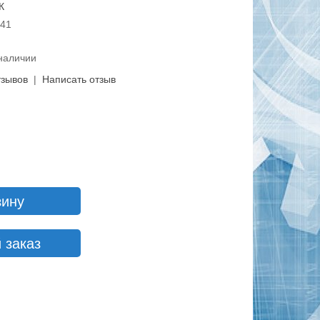
К
841
 наличии
тзывов
|
Написать отзыв
зину
 заказ