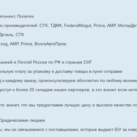
мпонент, Политех
х производителей: СТК, ТДМК, FederalMogul, Prima, AMP, МоторДе
Деталь, СТК
rzog, AMP, Prima, ВолгаАвтоПром
панией и Почтой России по РФ и странам СНГ
ьную плату за упаковку и доставку товара в пункт отправки
к каждому заказу, проконсультируем абсолютно по любому возник
оступ к более 20 складам наших партнеров, а это значит если инт
то значит, что мы предоставим лучшую цену и высокое качество п
с Юридическими лицами
, мы не связываемся с поставщиками, которые выдают Б\У за ново