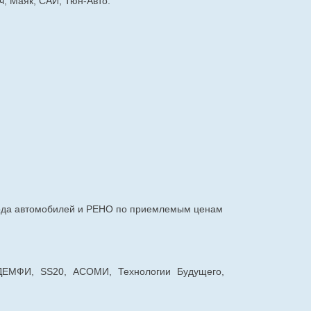
, Маяк, САИ, Тюн-Авто.
авода автомобилей и РЕНО по приемлемым ценам
 ДЕМФИ, SS20, АСОМИ, Технологии Будущего,