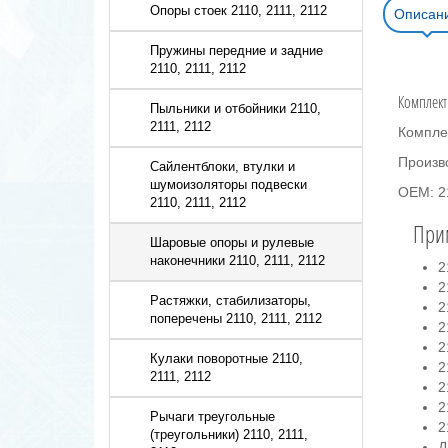
Опоры стоек 2110, 2111, 2112
Описан
Пружины передние и задние
2110, 2111, 2112
Комплект
Пыльники и отбойники 2110,
2111, 2112
Компле
Произв
Сайлентблоки, втулки и
шумоизоляторы подвески
OEM: 2
2110, 2111, 2112
При
Шаровые опоры и рулевые
наконечники 2110, 2111, 2112
2
2
Растяжки, стабилизаторы,
2
поперечены 2110, 2111, 2112
2
2
Кулаки поворотные 2110,
2
2111, 2112
2
2
Рычаги треугольные
2
(треугольники) 2110, 2111,
Д