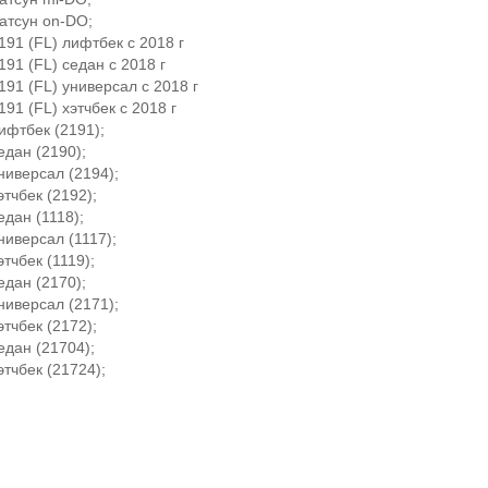
атсун on-DO;
191 (FL) лифтбек с 2018 г
191 (FL) седан с 2018 г
191 (FL) универсал с 2018 г
191 (FL) хэтчбек с 2018 г
ифтбек (2191);
едан (2190);
ниверсал (2194);
этчбек (2192);
едан (1118);
ниверсал (1117);
этчбек (1119);
едан (2170);
ниверсал (2171);
этчбек (2172);
едан (21704);
этчбек (21724);