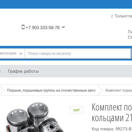
г. Тольятт
+7 903 333-58-78
Пн
Сб
категории
ы
График работы
Поршни, поршневые группы на отечественные авто
Комплект поршн
Комплект п
хит
кольцами 21
Код товара: 98273-B