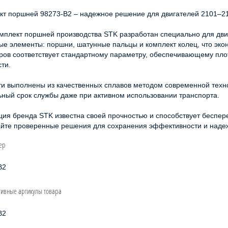
кт поршней 98273-B2 – надежное решение для двигателей 2101–2
омплект поршней производства STK разработан специально для дви
ые элементы: поршни, шатунные пальцы и комплект колец, что экон
ров соответствует стандартному параметру, обеспечивающему пло
ти.
ти выполнены из качественных сплавов методом современной технол
ьный срок службы даже при активном использовании транспорта.
ция бренда STK известна своей прочностью и способствует беспере
йте проверенные решения для сохранения эффективности и надеж
ер
B2
тивные артикулы товара
B2