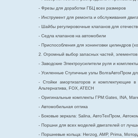
- Фрезы для доработки ГБЦ всех размеров
- Инструмент для ремонта и обслуживания двиг
- Шайбы регулировочные клапанов для
отечест
- Седла клапанов на автомобили
- Приспособления для хонинговки цилиндров (хо
2. Огромный выбор запасных частей, элементо
- Заводские Электроусилители руля и комплект
- Усиленные Ступичные узлы ВолгаАвтоПром для
- Стойки амортизаторов и комплектующие в
Альтернатива, FOX, ATECH
- Оригинальные комплекты ГРМ:Gates, INA, Mare
- Автомобильная оптика
- Боковые зеркала: Salina, АвтоТехПром, Автоко
- Поршни для всех моделей двигателей от лучши
- Поршневые кольца: Herzog, AMP, Prima, Мотор