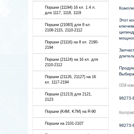
Поршни (11194) 16 кл. 1.4 л.
Компле
для 1117, 1118, 1119
Этот к
Поршни (21083) для 8 кл.
ключев
2108-2115, 2110-2112
цилинд
мощнос
Поршни (21116) на 8 кл. 2190-
2194
Запчас
длител
Поршни (21124) на 16 кл. для
2110-2112
Продук
Выбира
Поршни (21126, 21127) на 16
кл. 1117-2194
OEM-ном
Поршни (21213) для 2121,
98273-
2123
Альтерна
Поршни (K4M, K7M) на R-90
Поршни на 2101-2107
98273-