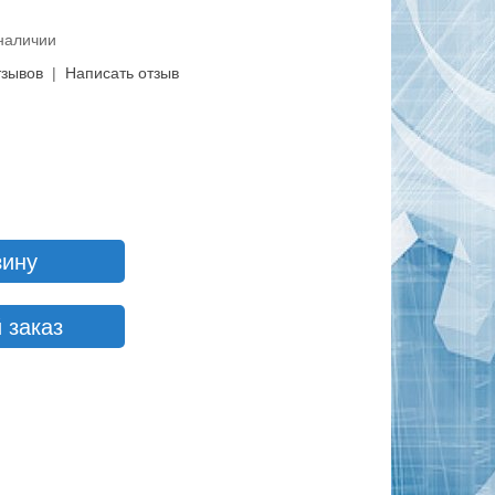
 наличии
тзывов
|
Написать отзыв
зину
 заказ