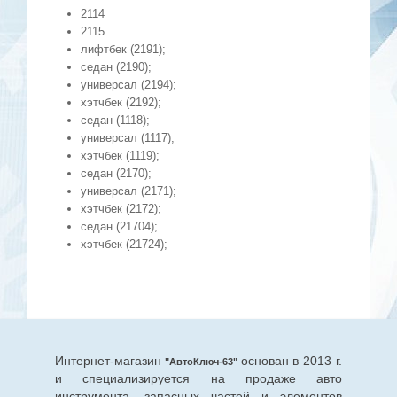
2114
2115
лифтбек (2191);
седан (2190);
универсал (2194);
хэтчбек (2192);
седан (1118);
универсал (1117);
хэтчбек (1119);
седан (2170);
универсал (2171);
хэтчбек (2172);
седан (21704);
хэтчбек (21724);
Интернет-магазин
основан в 2013 г.
"АвтоКлюч-63"
и специализируется на продаже авто
инструмента, запасных частей и элементов