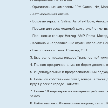
- Оригинальные комплекты ГРМ:Gates, INA, Mare
- Автомобильная оптика
- Боковые зеркала: Salina, АвтоТехПром, Автоко
- Поршни для всех моделей двигателей от лучши
- Поршневые кольца: Herzog, AMP, Prima, Мотор
- Клапана и направляющие втулки клапанов: He
- Выхлопная система: Стингер, СТТ
3. Быстрая отправка товаров Транспортной ком
4. Полная прозрачность, мы не берем дополнител
5. Индивидуальный и профессиональный подход 
6. Большой собственный склад товара, а также д
будет у всех в городе Тольятти
7. Более 10 партнеров по малярным работам, э
заказу.
8. Работаем как с Физическими лицами, так и 