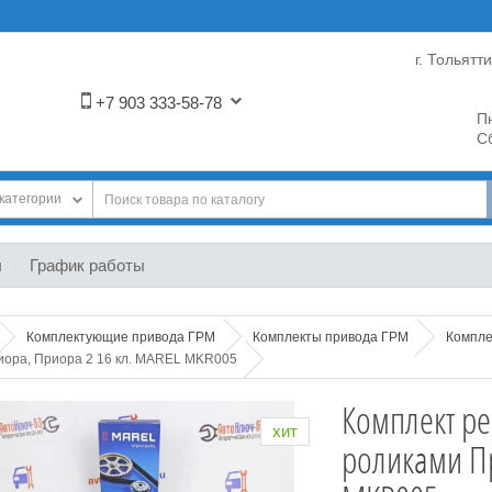
г. Тольятт
+7 903 333-58-78
Пн
Сб
категории
ы
График работы
Комплектующие привода ГРМ
Комплекты привода ГРМ
Компле
иора, Приора 2 16 кл. MAREL MKR005
Комплект р
хит
роликами Пр