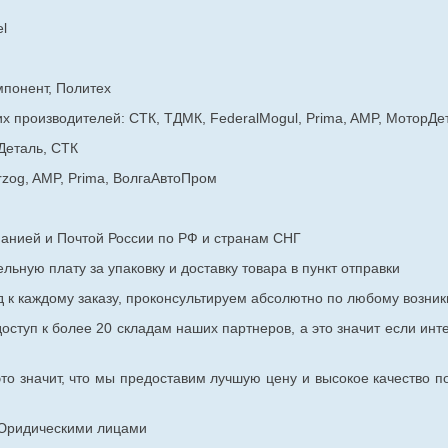
l
мпонент, Политех
х производителей: СТК, ТДМК, FederalMogul, Prima, AMP, МоторДе
Деталь, СТК
rzog, AMP, Prima, ВолгаАвтоПром
панией и Почтой России по РФ и странам СНГ
ьную плату за упаковку и доставку товара в пункт отправки
к каждому заказу, проконсультируем абсолютно по любому возник
оступ к более 20 складам наших партнеров, а это значит если инт
то значит, что мы предоставим лучшую цену и высокое качество п
с Юридическими лицами