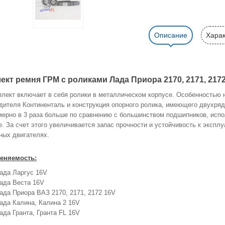
Описание
Харак
ект ремня ГРМ с роликами Лада Приора 2170, 2171, 21
лект включает в себя ролики в металлическом корпусе. Особенностью н
дителя Континенталь и конструкция опорного ролика, имеющего двухряд
мерно в 3 раза больше по сравнению с большинством подшипников, исп
е. За счет этого увеличивается запас прочности и устойчивость к эксплу
ных двигателях.
еняемость:
ада Ларгус 16V
ада Веста 16V
ада Приора ВАЗ 2170, 2171, 2172 16V
ада Калина, Калина 2 16V
ада Гранта, Гранта FL 16V