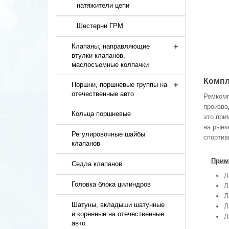
натяжители цепи
Шестерни ГРМ
Клапаны, направляющие
втулки клапанов,
маслосъемные колпачки
Компл
Поршни, поршневые группы на
отечественные авто
Ремкомп
произво
Кольца поршневые
это при
на рынк
Регулировочные шайбы
спортив
клапанов
Прим
Седла клапанов
Л
Головка блока цилиндров
Л
Л
Шатуны, вкладыши шатунные
Л
и коренные на отечественные
Л
авто