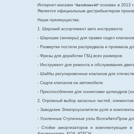
Интернет-магазин
основан в 2013 
"АвтоКлюч-63"
Является официальным дистрибьютером произво
Наши преимущества:
1. Широкий ассортимент авто инструмента:
- Шарошки (зенкеры) для правки седел клапано
- Развертки постели распредвала и промвала дл
- Фрезы для доработки ГБЦ всех размеров
- Инструмент для ремонта и обслуживания двиг
- Шайбы регулировочные клапанов для
отечест
- Седла клапанов на автомобили
- Приспособления для хонинговки цилиндров (хо
2. Огромный выбор запасных частей, элементо
- Заводские Электроусилители руля и комплект
- Усиленные Ступичные узлы ВолгаАвтоПром для
- Стойки амортизаторов и комплектующие в
Альтернатива, FOX, ATECH