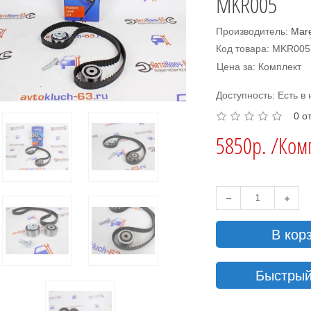
MKR005
Производитель:
Mar
Код товара: MKR005
Цена за: Комплект
Доступность: Есть в
0 о
5850р. /Ком
В кор
Быстрый