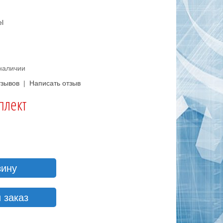
el
 наличии
тзывов
|
Написать отзыв
плект
зину
 заказ