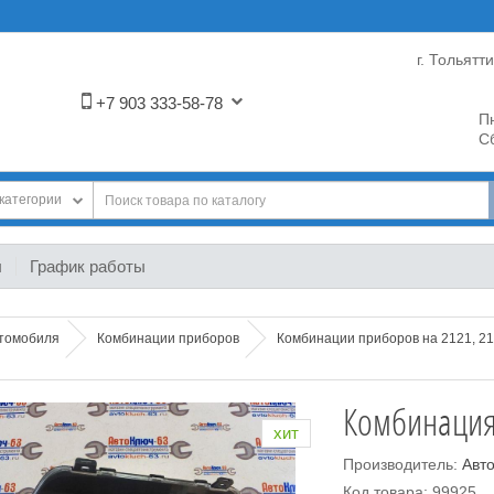
г. Тольятт
+7 903 333-58-78
Пн
Сб
категории
ы
График работы
втомобиля
Комбинации приборов
Комбинации приборов на 2121, 21
Комбинация
хит
Производитель:
Авт
Код товара: 99925