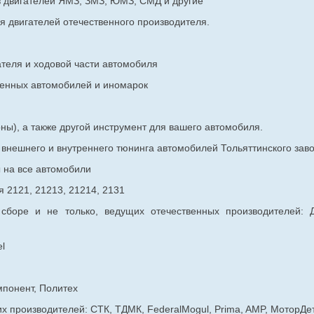
в двигателей ЯМЗ, ЗМЗ, ЮМЗ, СМД и другие
я двигателей отечественного производителя.
ателя и ходовой части автомобиля
венных
автомобилей и иномарок
ны), а также другой инструмент для вашего автомобиля.
в внешнего и внутреннего тюнинга автомобилей Тольяттинского з
ы на все автомобили
 2121, 21213, 21214, 2131
 сборе и не только, ведущих отечественных производителей:
l
мпонент, Политех
х производителей: СТК, ТДМК, FederalMogul, Prima, AMP, МоторДе