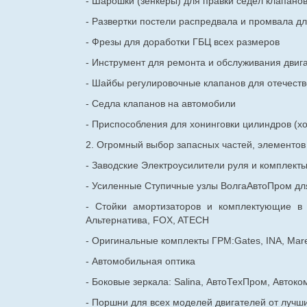
- Шарошки (зенкеры) для правки седел клапано
- Развертки постели распредвала и промвала дл
- Фрезы для доработки ГБЦ всех размеров
- Инструмент для ремонта и обслуживания двиг
- Шайбы регулировочные клапанов для
отечест
- Седла клапанов на автомобили
- Приспособления для хонинговки цилиндров (хо
2. Огромный выбор запасных частей, элементо
- Заводские Электроусилители руля и комплект
- Усиленные Ступичные узлы ВолгаАвтоПром для
- Стойки амортизаторов и комплектующие в
Альтернатива, FOX, ATECH
- Оригинальные комплекты ГРМ:Gates, INA, Mare
- Автомобильная оптика
- Боковые зеркала: Salina, АвтоТехПром, Автоко
- Поршни для всех моделей двигателей от лучши