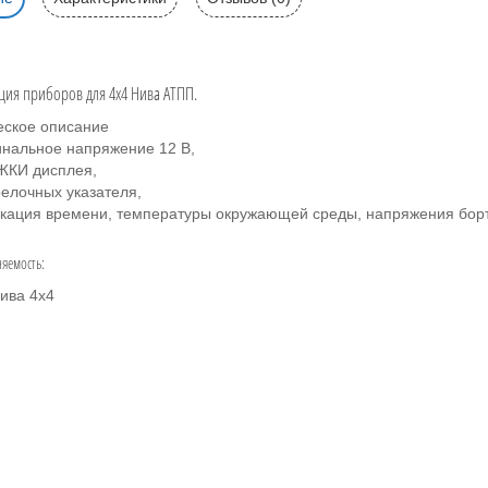
ия приборов для 4х4 Нива АТПП.
еское описание
нальное напряжение 12 В,
ЖКИ дисплея,
релочных указателя,
кация времени, температуры окружающей среды, напряжения борто
яемость:
ива 4х4