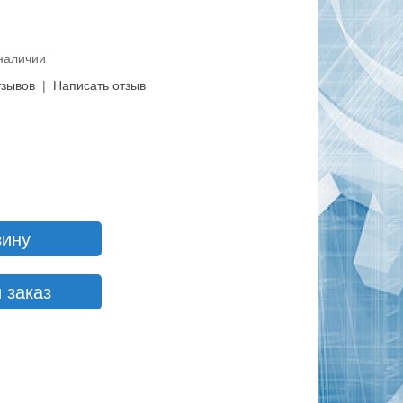
 наличии
тзывов
|
Написать отзыв
зину
 заказ