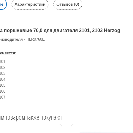
ие
Характеристики
Отзывов (0)
а поршневые 76,0 для двигателя 2101, 2103 Herzog
оизводителя
- HLR0760E
еняется:
101;
102;
103;
104;
105;
106;
107;
им товаром также покупают