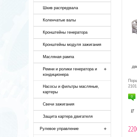
Шкив распредвала
Коленчатые валы
Кронштейны генератора
Кронштейны модуля зажигания
Масляная рампа
дв
Ремни и ролики генератора и
кондиционера
Порш
2101
Насосы и фильтры масляные,
картеры
0
Свечи зажигания
Защита картера двигателя
220
Рулевое управление