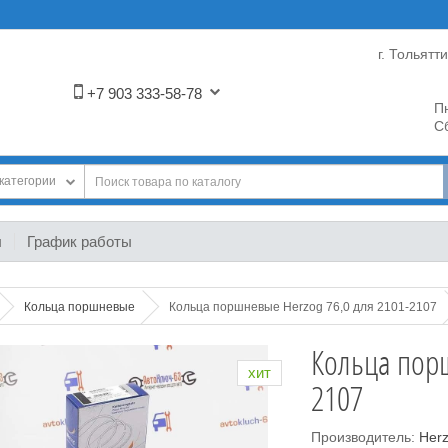
г. Тольятт
+7 903 333-58-78
Пн
Сб
категории
ы
График работы
Кольца поршневые
Кольца поршневые Herzog 76,0 для 2101-2107
Кольца порш
хит
2107
Производитель:
Her