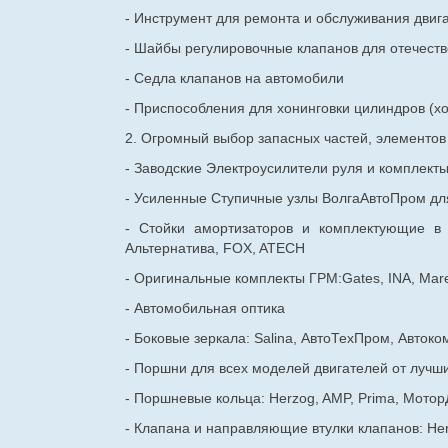
- Инструмент для ремонта и обслуживания двиг
- Шайбы регулировочные клапанов для
отечест
- Седла клапанов на автомобили
- Приспособления для хонинговки цилиндров (хо
2. Огромный выбор запасных частей, элементо
- Заводские Электроусилители руля и комплект
- Усиленные Ступичные узлы ВолгаАвтоПром для
- Стойки амортизаторов и комплектующие в
Альтернатива, FOX, ATECH
- Оригинальные комплекты ГРМ:Gates, INA, Mare
- Автомобильная оптика
- Боковые зеркала: Salina, АвтоТехПром, Автоко
- Поршни для всех моделей двигателей от лучши
- Поршневые кольца: Herzog, AMP, Prima, Мотор
- Клапана и направляющие втулки клапанов: He