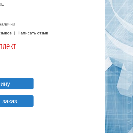
0E
 наличии
тзывов
|
Написать отзыв
плект
зину
 заказ