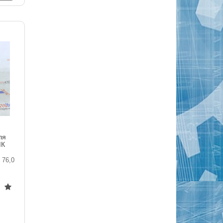
ля
МК
76,0