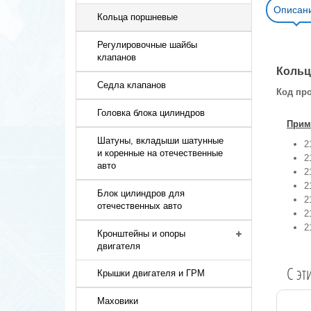
Описан
Кольца поршневые
Регулировочные шайбы
клапанов
Кольц
Седла клапанов
Код пр
Головка блока цилиндров
Прим
Шатуны, вкладыши шатунные
2
и коренные на отечественные
2
авто
2
2
Блок цилиндров для
2
отечественных авто
2
2
Кронштейны и опоры
двигателя
C эт
Крышки двигателя и ГРМ
Маховики