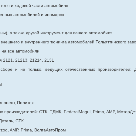
ателя и ходовой части автомобиля
венных
автомобилей и иномарок
ны), а также другой инструмент для вашего автомобиля.
в внешнего и внутреннего тюнинга автомобилей Тольяттинского з
ы на все автомобили
 2121, 21213, 21214, 2131
 сборе и не только, ведущих отечественных производителей:
l
мпонент, Политех
х производителей: СТК, ТДМК, FederalMogul, Prima, AMP, МоторДе
Деталь, СТК
rzog, AMP, Prima, ВолгаАвтоПром