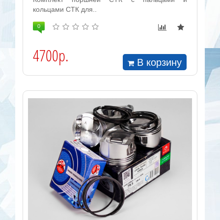
кольцами СТК для..
0
4700р.
В корзину