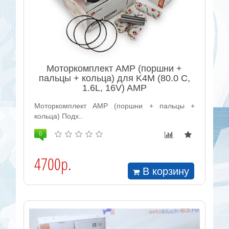
Моторкомплект AMP (поршни +
пальцы + кольца) для K4M (80.0 С,
1.6L, 16V) AMP
Моторкомплект AMP (поршни + пальцы +
кольца) Подх..
0
4700р.
В корзину