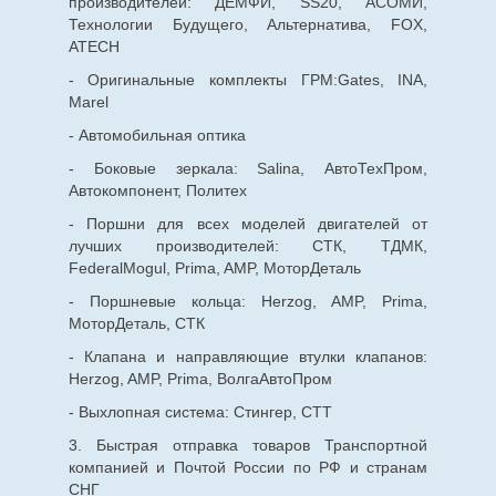
производителей: ДЕМФИ, SS20, АСОМИ,
Технологии Будущего, Альтернатива, FOX,
ATECH
- Оригинальные комплекты ГРМ:Gates, INA,
Marel
- Автомобильная оптика
- Боковые зеркала: Salina, АвтоТехПром,
Автокомпонент, Политех
- Поршни для всех моделей двигателей от
лучших производителей: СТК, ТДМК,
FederalMogul, Prima, AMP, МоторДеталь
- Поршневые кольца: Herzog, AMP, Prima,
МоторДеталь, СТК
- Клапана и направляющие втулки клапанов:
Herzog, AMP, Prima, ВолгаАвтоПром
- Выхлопная система: Стингер, СТТ
3. Быстрая отправка товаров Транспортной
компанией и Почтой России по РФ и странам
СНГ