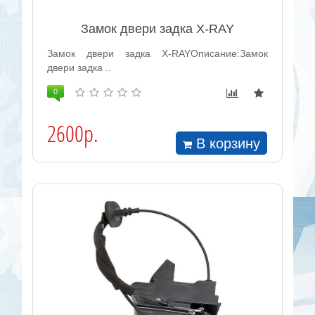
Замок двери задка X-RAY
Замок двери задка X-RAYОписание:Замок
двери задка ..
0
2600р.
В корзину