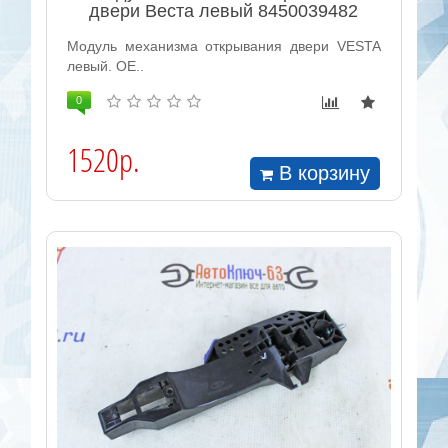
двери Веста левый 8450039482
Модуль механизма открывания двери VESTA
левый. OE..
0
1520р.
В корзину