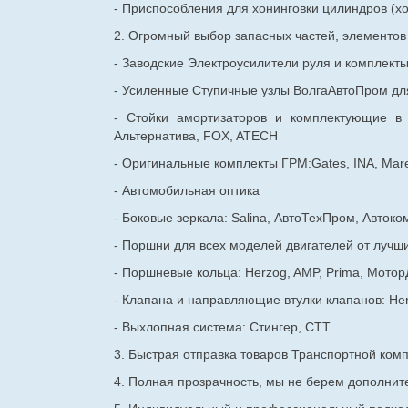
- Приспособления для хонинговки цилиндров (хо
2. Огромный выбор запасных частей, элементо
- Заводские Электроусилители руля и комплект
- Усиленные Ступичные узлы ВолгаАвтоПром для
- Стойки амортизаторов и комплектующие в
Альтернатива, FOX, ATECH
- Оригинальные комплекты ГРМ:Gates, INA, Mare
- Автомобильная оптика
- Боковые зеркала: Salina, АвтоТехПром, Автоко
- Поршни для всех моделей двигателей от лучши
- Поршневые кольца: Herzog, AMP, Prima, Мотор
- Клапана и направляющие втулки клапанов: He
- Выхлопная система: Стингер, СТТ
3. Быстрая отправка товаров Транспортной ком
4. Полная прозрачность, мы не берем дополнител