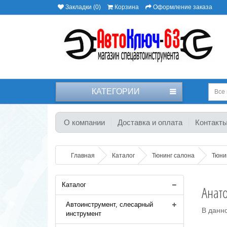
Закладки (0)
Корзина
Оформление заказа
КАТЕГОРИИ
Все 
О компании
Доставка и оплата
Контакт
Главная
Каталог
Тюнинг салона
Тюнин
Каталог
Анат
Автоинструмент, слесарный
В данно
инструмент