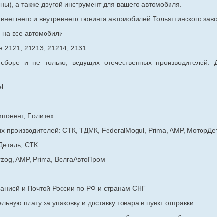
ны), а также другой инструмент для вашего автомобиля.
в внешнего и внутреннего тюнинга автомобилей Тольяттинского з
ы на все автомобили
 2121, 21213, 21214, 2131
 сборе и не только, ведущих отечественных производителей:
l
мпонент, Политех
х производителей: СТК, ТДМК, FederalMogul, Prima, AMP, МоторДе
Деталь, СТК
rzog, AMP, Prima, ВолгаАвтоПром
панией и Почтой России по РФ и странам СНГ
ьную плату за упаковку и доставку товара в пункт отправки