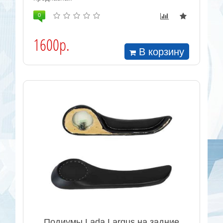
0
1600р.
В корзину
Подиумы Lada Largus на задние