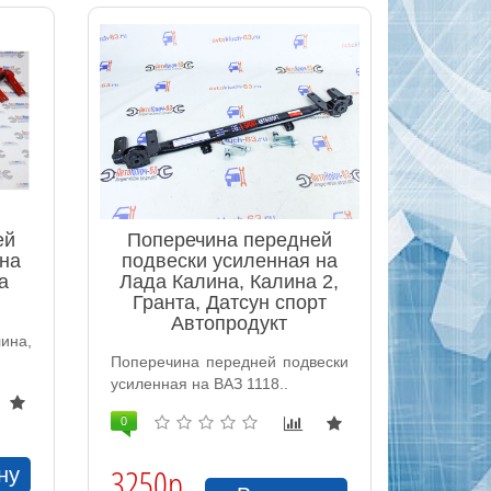
ей
Поперечина передней
 на
подвески усиленная на
а
Лада Калина, Калина 2,
Гранта, Датсун спорт
Автопродукт
ина,
Поперечина передней подвески
усиленная на ВАЗ 1118..
0
3250р.
ну