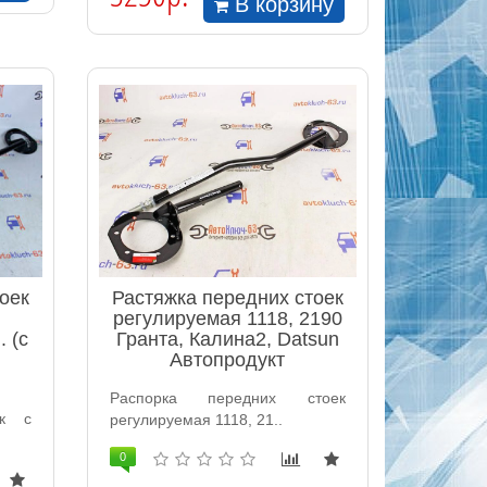
В корзину
оек
Растяжка передних стоек
регулируемая 1118, 2190
. (с
Гранта, Калина2, Datsun
Автопродукт
Распорка передних стоек
ек с
регулируемая 1118, 21..
0