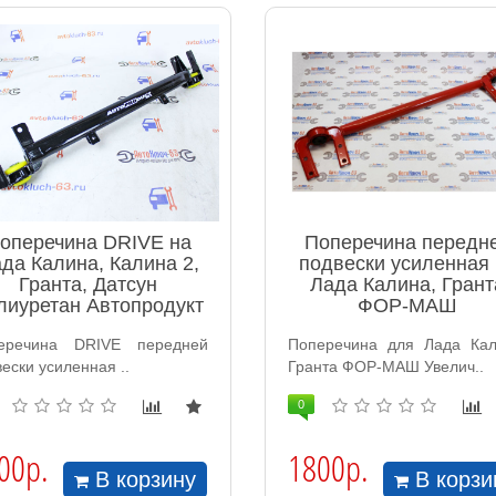
оперечина DRIVE на
Поперечина передн
да Калина, Калина 2,
подвески усиленная
Гранта, Датсун
Лада Калина, Грант
лиуретан Автопродукт
ФОР-МАШ
еречина DRIVE передней
Поперечина для Лада Кал
ески усиленная ..
Гранта ФОР-МАШ Увелич..
0
00р.
1800р.
В корзину
В корзи