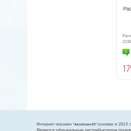
Ра
Рас
2190
0
17
Интернет-магазин
основан в 2013 
"АвтоКлюч-63"
Является официальным дистрибьютером произво