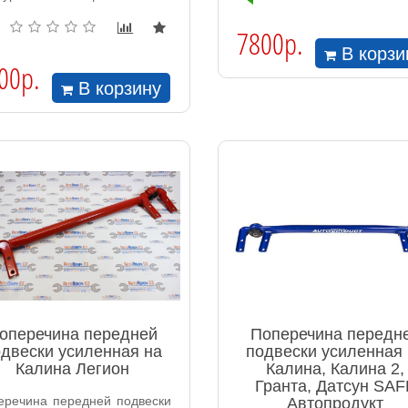
7800р.
В корзи
00р.
В корзину
оперечина передней
Поперечина передн
двески усиленная на
подвески усиленная
Калина Легион
Калина, Калина 2,
Гранта, Датсун SAF
еречина передней подвески
Автопродукт