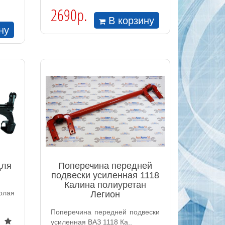
2690р.
В корзину
ну
для
Поперечина передней
подвески усиленная 1118
Калина полиуретан
олая
Легион
Поперечина передней подвески
усиленная ВАЗ 1118 Ка..