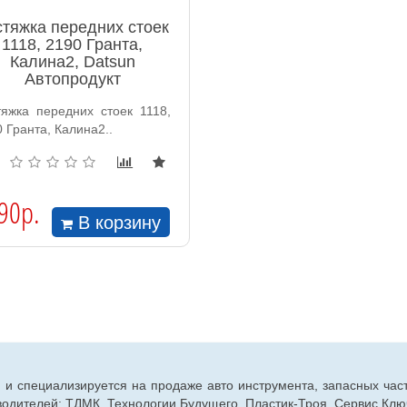
стяжка передних стоек
1118, 2190 Гранта,
Калина2, Datsun
Автопродукт
тяжка передних стоек 1118,
 Гранта, Калина2..
90р.
В корзину
г. и специализируется на продаже авто инструмента, запасных час
дителей: ТДМК, Технологии Будущего, Пластик-Троя, Сервис Ключ