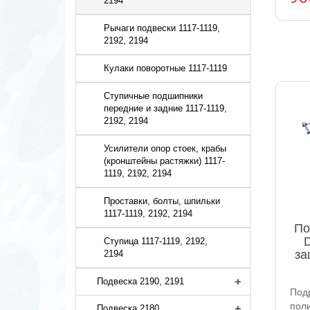
2194
Рычаги подвески 1117-1119,
2192, 2194
Кулаки поворотные 1117-1119
Ступичные подшипники
передние и задние 1117-1119,
2192, 2194
Усилители опор стоек, крабы
(кронштейны растяжки) 1117-
1119, 2192, 2194
Проставки, болты, шпильки
1117-1119, 2192, 2194
По
D
Ступица 1117-1119, 2192,
за
2194
Подвеска 2190, 2191
Под
поли
Подвеска 2180