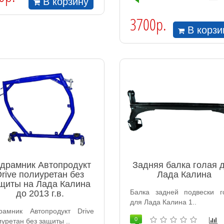
В корзину
3700р.
В корзи
драмник Автопродукт
Задняя балка голая 
rive полиуретан без
Лада Калина
щиты на Лада Калина
Балка задней подвески г
до 2013 г.в.
для Лада Калина 1..
рамник Автопродукт Drive
0
уретан без защиты ..