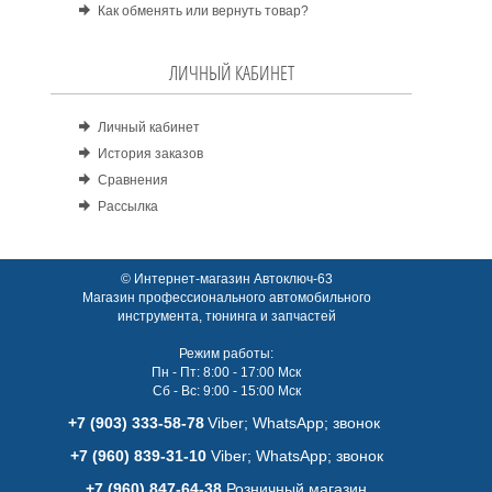
Как обменять или вернуть товар?
ЛИЧНЫЙ КАБИНЕТ
Личный кабинет
История заказов
Сравнения
Рассылка
© Интернет-магазин Автоключ-63
Магазин профессионального автомобильного
инструмента, тюнинга и запчастей
Режим работы:
Пн - Пт: 8:00 - 17:00 Мск
Сб - Вс: 9:00 - 15:00 Мск
+7 (903) 333-58-78
Viber; WhatsАpp; звонок
+7 (960) 839-31-10
Viber; WhatsАpp; звонок
+7 (960) 847-64-38
Розничный магазин