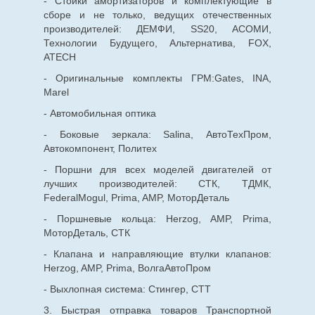
- Стойки амортизаторов и комплектующие в
сборе и не только, ведущих отечественных
производителей: ДЕМФИ, SS20, АСОМИ,
Технологии Будущего, Альтернатива, FOX,
ATECH
- Оригинальные комплекты ГРМ:Gates, INA,
Marel
- Автомобильная оптика
- Боковые зеркала: Salina, АвтоТехПром,
Автокомпонент, Политех
- Поршни для всех моделей двигателей от
лучших производителей: СТК, ТДМК,
FederalMogul, Prima, AMP, МоторДеталь
- Поршневые кольца: Herzog, AMP, Prima,
МоторДеталь, СТК
- Клапана и направляющие втулки клапанов:
Herzog, AMP, Prima, ВолгаАвтоПром
- Выхлопная система: Стингер, СТТ
3. Быстрая отправка товаров Транспортной