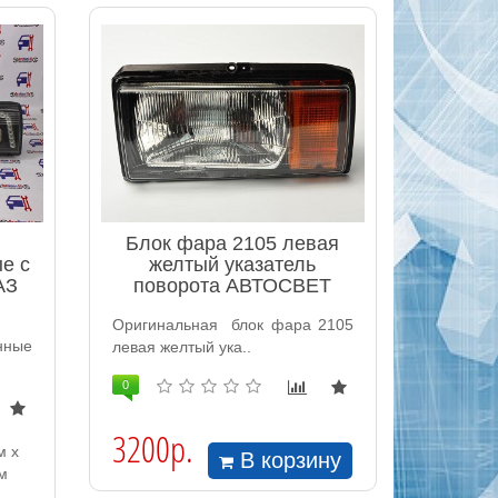
Блок фара 2105 левая
е с
желтый указатель
АЗ
поворота АВТОСВЕТ
Оригинальная блок фара 2105
нные
левая желтый ука..
0
3200р.
м x
В корзину
м