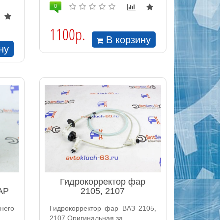
0
1100р.
В корзину
ну
Гидрокорректор фар
АР
2105, 2107
него
Гидрокорректор фар ВАЗ 2105,
2107 Оригинальная за..