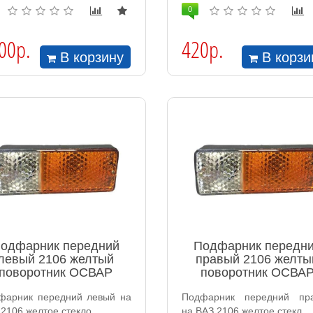
0
00р.
420р.
В корзину
В корзи
одфарник передний
Подфарник передн
левый 2106 желтый
правый 2106 желты
поворотник ОСВАР
поворотник ОСВА
фарник передний левый на
Подфарник передний пр
2106 желтое стекло..
на ВАЗ 2106 желтое стекл..