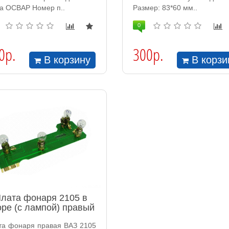
та ОСВАР Номер п..
Размер: 83*60 мм..
0
0р.
300р.
В корзину
В корзи
лата фонаря 2105 в
оре (с лампой) правый
та фонаря правая ВАЗ 2105