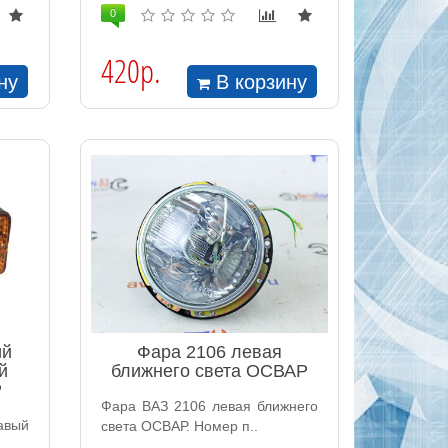
0
420р.
ну
В корзину
ий
Фара 2106 левая
й
ближнего света ОСВАР
Р
Фара ВАЗ 2106 левая ближнего
авый
света ОСВАР. Номер п..