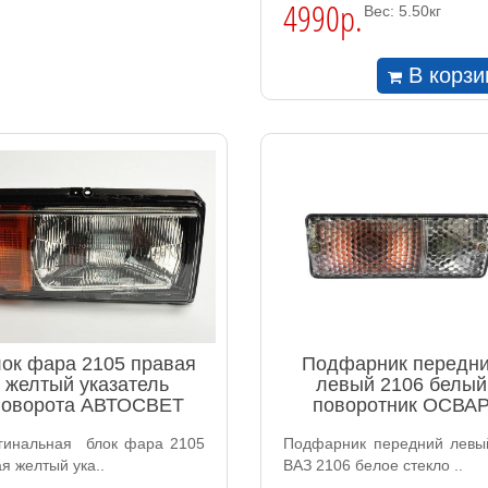
4990р.
Вес: 5.50кг
В корзи
ок фара 2105 правая
Подфарник передн
желтый указатель
левый 2106 белый
поворота АВТОСВЕТ
поворотник ОСВА
гинальная блок фара 2105
Подфарник передний левы
я желтый ука..
ВАЗ 2106 белое стекло ..