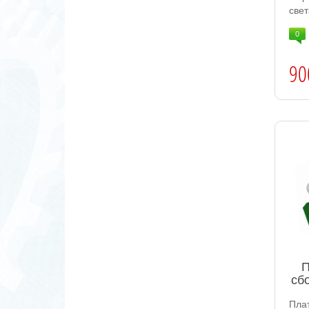
све
0
90
П
сб
Пла