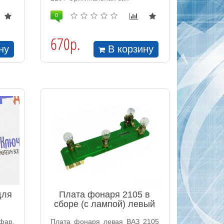
0
670р.
ну
В корзину
для
Плата фонаря 2105 в
сборе (с лампой) левый
фар.
Плата фонаря левая ВАЗ 2105