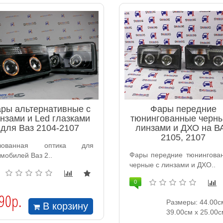
ры альтернативные с
Фары передние
нзами и Led глазками
тюнингованные черны
для Ваз 2104-2107
линзами и ДХО на В
2105, 2107
нзованная оптика для
Фары передние тюнингова
мобилей Ваз 2..
черные с линзами и ДХО..
0
90р.
Размеры: 44.00с
В корзину
39.00см x 25.00с