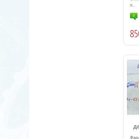
п..
0
85
д
Фар