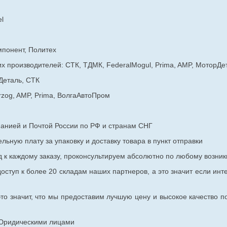
l
мпонент, Политех
х производителей: СТК, ТДМК, FederalMogul, Prima, AMP, МоторДе
Деталь, СТК
rzog, AMP, Prima, ВолгаАвтоПром
панией и Почтой России по РФ и странам СНГ
ьную плату за упаковку и доставку товара в пункт отправки
к каждому заказу, проконсультируем абсолютно по любому возник
оступ к более 20 складам наших партнеров, а это значит если инт
то значит, что мы предоставим лучшую цену и высокое качество п
с Юридическими лицами