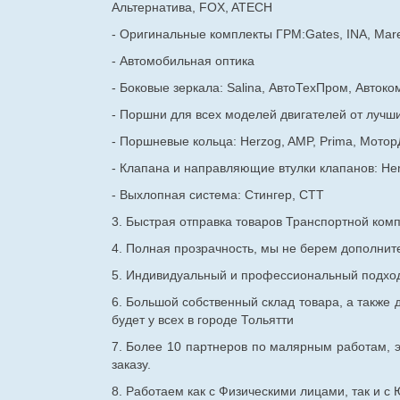
Альтернатива, FOX, ATECH
- Оригинальные комплекты ГРМ:Gates, INA, Mare
- Автомобильная оптика
- Боковые зеркала: Salina, АвтоТехПром, Автоко
- Поршни для всех моделей двигателей от лучши
- Поршневые кольца: Herzog, AMP, Prima, Мотор
- Клапана и направляющие втулки клапанов: He
- Выхлопная система: Стингер, СТТ
3. Быстрая отправка товаров Транспортной ком
4. Полная прозрачность, мы не берем дополнител
5. Индивидуальный и профессиональный подход 
6. Большой собственный склад товара, а также д
будет у всех в городе Тольятти
7. Более 10 партнеров по малярным работам, э
заказу.
8. Работаем как с Физическими лицами, так и 