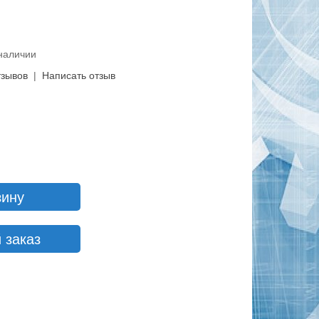
4
 наличии
тзывов
|
Написать отзыв
зину
 заказ