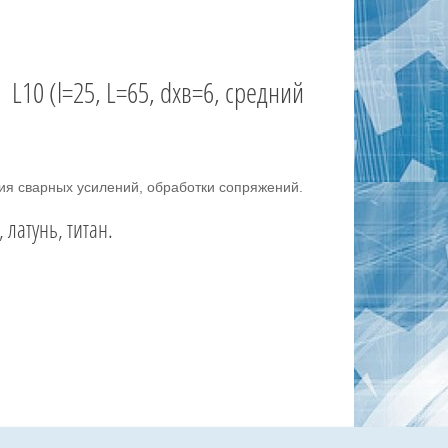
L10 (l=25, L=65, dхв=6, средний
тия сварных усилений, обработки сопряжений.
латунь, титан.