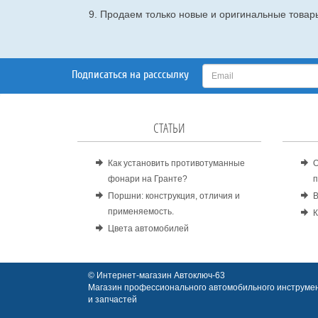
9. Продаем только новые и оригинальные товары
Подписаться на расссылку
СТАТЬИ
Как установить противотуманные
О
фонари на Гранте?
п
Поршни: конструкция, отличия и
В
применяемость.
К
Цвета автомобилей
© Интернет-магазин Автоключ-63
Магазин профессионального автомобильного инструмен
и запчастей