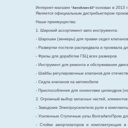
Интернет-магазин
основан в 2013 
"АвтоКлюч-63"
Является официальным дистрибьютером произво
Наши преимущества:
1. Широкий ассортимент авто инструмента:
- Шарошки (зенкеры) для правки седел клапано
- Развертки постели распредвала и промвала дл
- Фрезы для доработки ГБЦ всех размеров
- Инструмент для ремонта и обслуживания двиг
- Шайбы регулировочные клапанов для
отечест
- Седла клапанов на автомобили
- Приспособления для хонинговки цилиндров (хо
2. Огромный выбор запасных частей, элементо
- Заводские Электроусилители руля и комплект
- Усиленные Ступичные узлы ВолгаАвтоПром для
- Стойки амортизаторов и комплектующие в