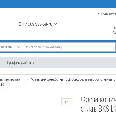
г. Тольятт
+7 903 333-58-78
Пн
Сб
категории
ы
График работы
ный инструмент
Фрезы для доработки ГБЦ, борфрезы твердосплавные В
L10
Фреза конич
хит
сплав ВК8 L