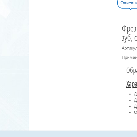
Описан
Фрез
зуб, 
Артику
Примен
Обра
Хара
Д
Д
Д
О