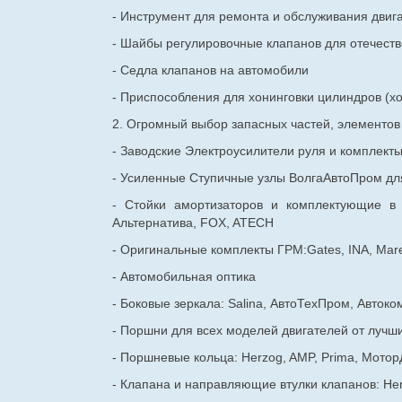
- Инструмент для ремонта и обслуживания двиг
- Шайбы регулировочные клапанов для
отечест
- Седла клапанов на автомобили
- Приспособления для хонинговки цилиндров (хо
2. Огромный выбор запасных частей, элементо
- Заводские Электроусилители руля и комплект
- Усиленные Ступичные узлы ВолгаАвтоПром для
- Стойки амортизаторов и комплектующие в
Альтернатива, FOX, ATECH
- Оригинальные комплекты ГРМ:Gates, INA, Mare
- Автомобильная оптика
- Боковые зеркала: Salina, АвтоТехПром, Автоко
- Поршни для всех моделей двигателей от лучши
- Поршневые кольца: Herzog, AMP, Prima, Мотор
- Клапана и направляющие втулки клапанов: He