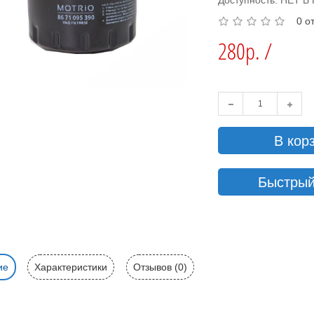
Доступность: НЕТ 
0 о
280р. /
В кор
Быстрый
ие
Характеристики
Отзывов (0)