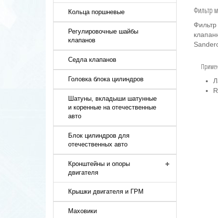
Фильтр м
Кольца поршневые
Фильтр
Регулировочные шайбы
клапан
клапанов
Sandero
Седла клапанов
Примен
Головка блока цилиндров
Л
R
Шатуны, вкладыши шатунные
и коренные на отечественные
авто
Блок цилиндров для
отечественных авто
Кронштейны и опоры
двигателя
Крышки двигателя и ГРМ
Маховики