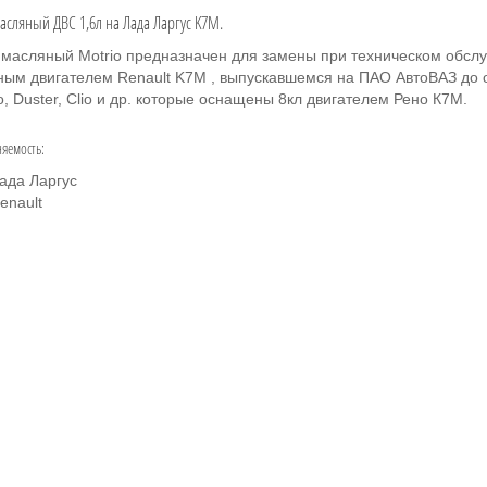
асляный ДВС 1,6л на Лада Ларгус K7M.
 масляный Motrio предназначен для замены при техническом обсл
ным двигателем Renault K7M , выпускавшемся на ПАО АвтоВАЗ до о
, Duster, Clio и др. которые оснащены 8кл двигателем Рено К7М.
яемость:
ада Ларгус
enault