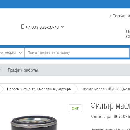
г. Тольятт
+7 903 333-58-78
Пн
Сб
категории
ы
График работы
Насосы и фильтры масляные, картеры
Фильтр масляный ДВС 1,6л н
Фильтр масл
хит
Код товара: 867109