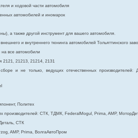
ателя и ходовой части автомобиля
венных
автомобилей и иномарок
ны), а также другой инструмент для вашего автомобиля.
в внешнего и внутреннего тюнинга автомобилей Тольяттинского з
ы на все автомобили
 2121, 21213, 21214, 2131
 сборе и не только, ведущих отечественных производителей:
l
мпонент, Политех
х производителей: СТК, ТДМК, FederalMogul, Prima, AMP, МоторДе
Деталь, СТК
rzog, AMP, Prima, ВолгаАвтоПром